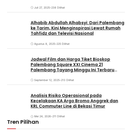
Juli 27, 2025
•
238 Dilihat
Alhabib Abdullah Alhabsyi: Dari Palembang
ke Tarim, Kini Menginspirasi Lewat Rumah
Tahfidz dan Televisi Nasional
Agustus 8, 2025
•
225 Dilihat
Jadwal Film dan Harga Tiket Bioskop
Palembang Square XXI Cinema 21
Palembang Tayang Minggu Ini Terbaru
Coming Soon
September 12, 2025
•
213 Dilihat
Analisis Risiko Operasional pada
Kecelakaan KA Argo Bromo Anggrek dan
KRL Commuter Line di Bekasi Timur
Mei 24, 2026
•
211 Dilihat
Tren Pilihan