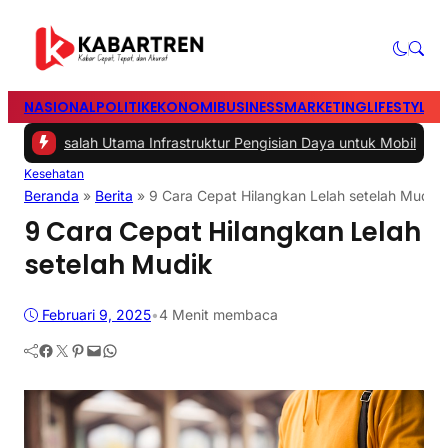
NASIONAL
POLITIK
EKONOMI
BUSINESS
MARKETING
LIFESTYLE
T
asalah Utama Infrastruktur Pengisian Daya untuk Mobil Listrik yang 
Kesehatan
Beranda
»
Berita
»
9 Cara Cepat Hilangkan Lelah setelah Mudik
9 Cara Cepat Hilangkan Lelah
setelah Mudik
Februari 9, 2025
•
4 Menit membaca
Facebook
Twitter
Pinterest
Mail
WhatsApp