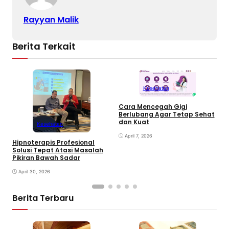
Rayyan Malik
Berita Terkait
Kesehatan
Cara Mencegah Gigi
Berlubang Agar Tetap Sehat
T
dan Kuat
Kesehatan
S
April 7, 2026
Hipnoterapis Profesional
Solusi Tepat Atasi Masalah
Pikiran Bawah Sadar
April 30, 2026
Berita Terbaru