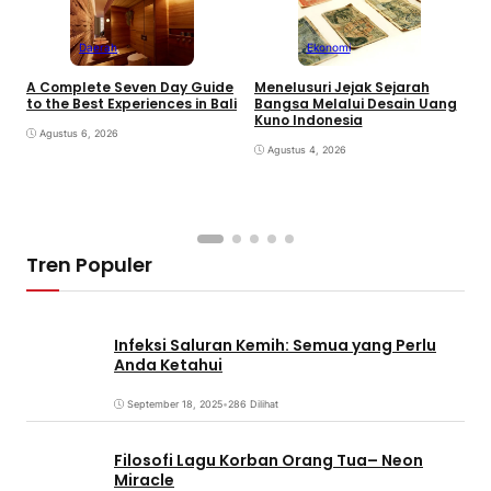
Daerah
Ekonomi
K
A Complete Seven Day Guide
Menelusuri Jejak Sejarah
H
to the Best Experiences in Bali
Bangsa Melalui Desain Uang
B
Kuno Indonesia
B
Agustus 6, 2026
Agustus 4, 2026
Tren Populer
Infeksi Saluran Kemih: Semua yang Perlu
Anda Ketahui
September 18, 2025
•
286 Dilihat
Filosofi Lagu Korban Orang Tua– Neon
Miracle