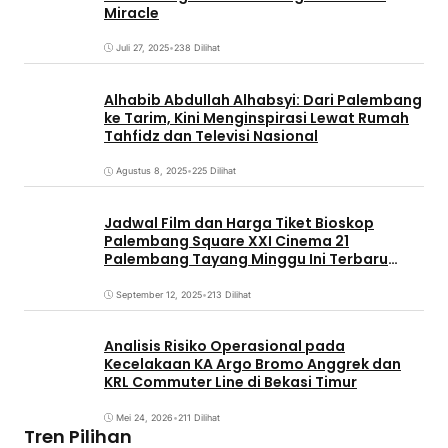
Miracle
Juli 27, 2025
•
238 Dilihat
Alhabib Abdullah Alhabsyi: Dari Palembang
ke Tarim, Kini Menginspirasi Lewat Rumah
Tahfidz dan Televisi Nasional
Agustus 8, 2025
•
225 Dilihat
Jadwal Film dan Harga Tiket Bioskop
Palembang Square XXI Cinema 21
Palembang Tayang Minggu Ini Terbaru
Coming Soon
September 12, 2025
•
213 Dilihat
Analisis Risiko Operasional pada
Kecelakaan KA Argo Bromo Anggrek dan
KRL Commuter Line di Bekasi Timur
Mei 24, 2026
•
211 Dilihat
Tren Pilihan