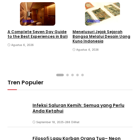
Daerah
Ekonomi
K
A Complete Seven Day Guide
Menelusuri Jejak Sejarah
H
to the Best Experiences in Bali
Bangsa Melalui Desain Uang
B
Kuno Indonesia
B
Agustus 6, 2026
Agustus 4, 2026
Tren Populer
Infeksi Saluran Kemih: Semua yang Perlu
Anda Ketahui
September 18, 2025
•
288 Dilihat
Filosofi Lagu Korban Orang Tua– Neon