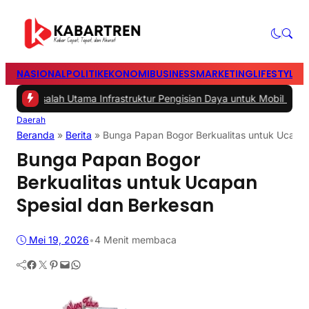
NASIONAL
POLITIK
EKONOMI
BUSINESS
MARKETING
LIFESTYLE
T
alah Utama Infrastruktur Pengisian Daya untuk Mobil Listrik yang Pe
Daerah
Beranda
»
Berita
»
Bunga Papan Bogor Berkualitas untuk Ucapan
Bunga Papan Bogor
Berkualitas untuk Ucapan
Spesial dan Berkesan
Mei 19, 2026
•
4 Menit membaca
Facebook
Twitter
Pinterest
Mail
WhatsApp