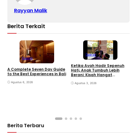
Rayyan Malik
Berita Terkait
Daerah
Daerah
Ketika Ayah Hadir Sepenuh
B
A Complete Seven Day Guide
Hati, Anak Tumbuh Lebih
P
to the Best Experiences in Bali
Berani: Kisah Hangat
S
BERGEMA di Palembang
d
Agustus 6, 2026
Agustus 3, 2026
Berita Terbaru