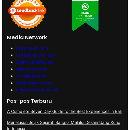
Media Network
Radarwaktu.com
Portaldemokrasi.com
Edukasiupdate.com
Nalarrakyat.com
Sabdaguru.com
Indonesiavox.com
Alfapresspustaka.com
Pos-pos Terbaru
A Complete Seven Day Guide to the Best Experiences in Bali
Menelusuri Jejak Sejarah Bangsa Melalui Desain Uang Kuno
Indonesia