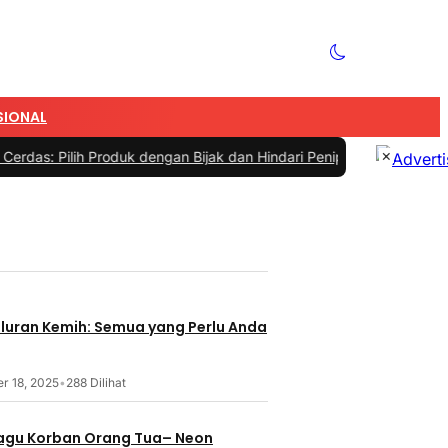
SIONAL
×
Produk dengan Bijak dan Hindari Penipuan
|
#4 -
Tips Memilih Sepatu
aluran Kemih: Semua yang Perlu Anda
r 18, 2025
•
288 Dilihat
 Lagu Korban Orang Tua– Neon