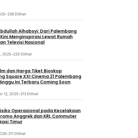
2025
•
238 Dilihat
Abdullah Alhabsyi: Dari Palembang
 Kini Menginspirasi Lewat Rumah
an Televisi Nasional
, 2025
•
225 Dilihat
ilm dan Harga Tiket Bioskop
g Square XXI Cinema 21 Palembang
inggu Ini Terbaru Coming Soon
r 12, 2025
•
213 Dilihat
 Risiko Operasional pada Kecelakaan
Bromo Anggrek dan KRL Commuter
ekasi Timur
2026
•
211 Dilihat