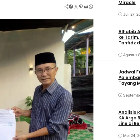
Miracle
Facebook
Twitter
Pinterest
Mail
WhatsApp
Juli 27, 
Alhabib 
ke Tarim,
Tahfidz d
Agustus 8
Jadwal F
Palemban
Tayang M
Septembe
Analisis
KA Argo 
Line di B
Mei 24, 