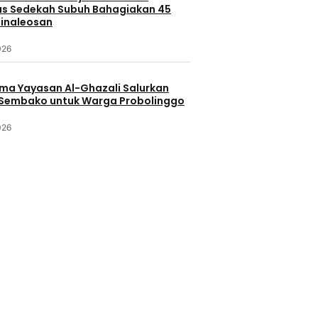
s Sedekah Subuh Bahagiakan 45
Minaleosan
026
ama Yayasan Al-Ghazali Salurkan
Sembako untuk Warga Probolinggo
026