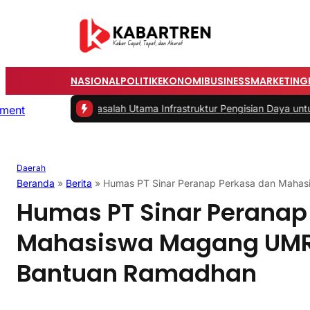
NASIONAL
POLITIK
EKONOMI
BUSINESS
MARKETING
#2 -
Masalah Utama Infrastruktur Pengisian Daya untuk Mobil Listrik
Daerah
Beranda
»
Berita
»
Humas PT Sinar Peranap Perkasa dan Maha
Humas PT Sinar Peranap
Mahasiswa Magang UMR
Bantuan Ramadhan