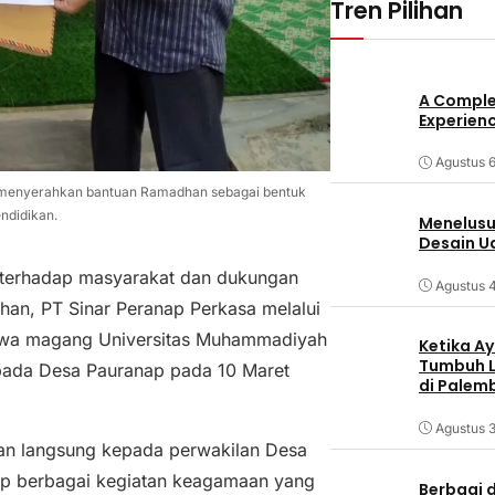
Tren Pilihan
A Comple
Experienc
Agustus 6
menyerahkan bantuan Ramadhan sebagai bentuk
endidikan.
Menelusur
Desain U
 terhadap masyarakat dan dukungan
Agustus 
an, PT Sinar Peranap Perkasa melalui
swa magang Universitas Muhammadiyah
Ketika Ay
Tumbuh L
pada Desa Pauranap pada 10 Maret
di Palem
Agustus 3
kan langsung kepada perwakilan Desa
ap berbagai kegiatan keagamaan yang
Berbagi d