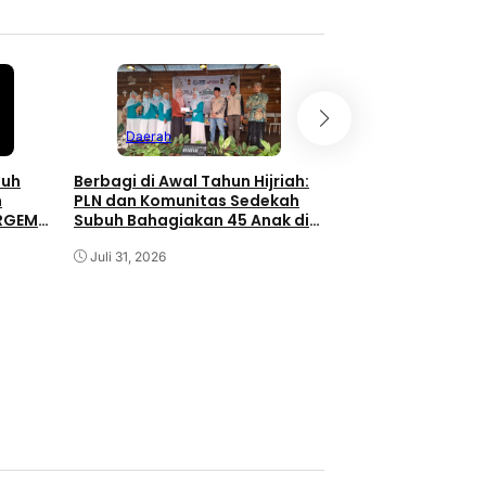
Daerah
nuh
Berbagi di Awal Tahun Hijriah:
h
PLN dan Komunitas Sedekah
ERGEMA
Subuh Bahagiakan 45 Anak di
Daerah
Minaleosan
Juli 31, 2026
BRI Bersama Yaya
Ghazali Salurkan
Sembako untuk W
Probolinggo
Juli 31, 2026