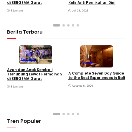
D
di BERGEMA Garut
Kelir Anti Pernikahan Dini
T
P
3 jam lalu
Juli 28, 2026
u
E
B
Berita Terbaru
Pendidikan
Daerah
Ayah dan Anak Kembali
A Complete Seven Day Guide
M
Terhubung Lewat Permainan
to the Best Experiences in Bali
B
di BERGEMA Garut
K
Agustus 6, 2026
3 jam lalu
Tren Populer