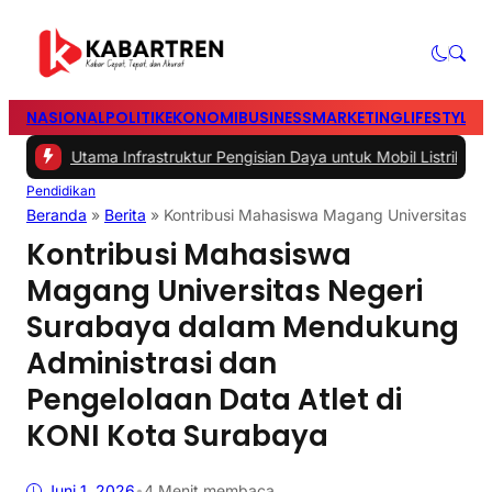
NASIONAL
POLITIK
EKONOMI
BUSINESS
MARKETING
LIFESTYLE
T
 Utama Infrastruktur Pengisian Daya untuk Mobil Listrik yang Perlu 
Pendidikan
Beranda
»
Berita
»
Kontribusi Mahasiswa Magang Universitas Ne
Kontribusi Mahasiswa
Magang Universitas Negeri
Surabaya dalam Mendukung
Administrasi dan
Pengelolaan Data Atlet di
KONI Kota Surabaya
Juni 1, 2026
•
4 Menit membaca