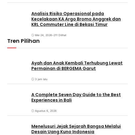
Analisis Risiko Operasional pada
Kecelakaan KA Argo Bromo Anggrek dan
KRL Commuter Line di Bekasi Timur
Mei 24, 2026
•
211 Dilihat
Tren Pilihan
Ayah dan Anak Kembali Terhubung Lewat
Permainan di BERGEMA Garut
3 jam lalu
A Complete Seven Day Guide to the Best
Experiences in Bali
Agustus 6, 2026
Menelusuri Jejak Sejarah Bangsa Melalui
Desain Uang Kuno Indonesia