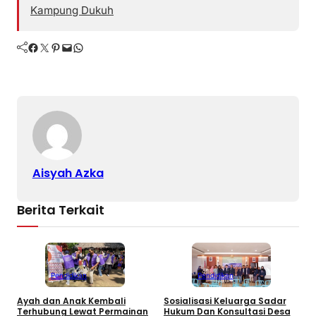
Kampung Dukuh
Facebook
Twitter
Pinterest
Mail
WhatsApp
Aisyah Azka
Berita Terkait
Pendidikan
Pendidikan
Ayah dan Anak Kembali
Sosialisasi Keluarga Sadar
D
Terhubung Lewat Permainan
Hukum Dan Konsultasi Desa