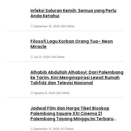
Infeksi Saluran Kemih: Semua yang Perlu
Anda Ketahui
September 18, 2025
•
289 Dilihat
Filosofi Lagu Korban Orang Tua– Neon
Miracle
Juli 27, 2025
•
238 Dilihat
Alhabib Abdullah Alhabsyi: Dari Palembang
ke Tarim, Kini Menginspirasi Lewat Rumah
Tahfidz dan Televisi Nasional
Agustus 8, 2025
•
226 Dilihat
Jadwal Film dan Harga Tiket Bioskop
Palembang Square XXI Cinema 21
Palembang Tayang Minggu Ini Terbaru
Coming Soon
September 12, 2025
•
213 Dilihat