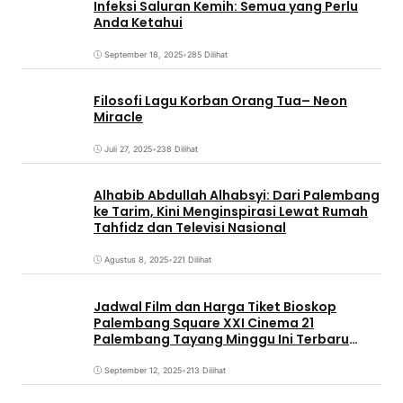
Infeksi Saluran Kemih: Semua yang Perlu
Anda Ketahui
September 18, 2025
•
285 Dilihat
Filosofi Lagu Korban Orang Tua– Neon
Miracle
Juli 27, 2025
•
238 Dilihat
Alhabib Abdullah Alhabsyi: Dari Palembang
ke Tarim, Kini Menginspirasi Lewat Rumah
Tahfidz dan Televisi Nasional
Agustus 8, 2025
•
221 Dilihat
Jadwal Film dan Harga Tiket Bioskop
Palembang Square XXI Cinema 21
Palembang Tayang Minggu Ini Terbaru
Coming Soon
September 12, 2025
•
213 Dilihat