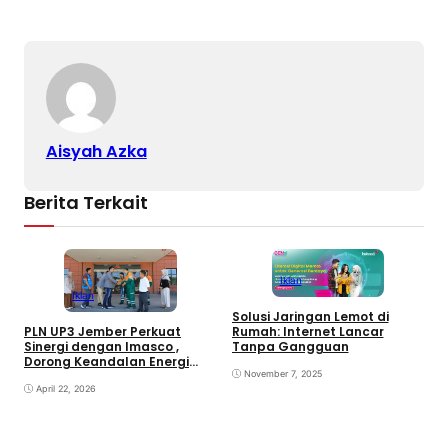
Aisyah Azka
Berita Terkait
Iklan
Iklan
Solusi Jaringan Lemot di
Rumah: Internet Lancar
PLN UP3 Jember Perkuat
S
Tanpa Gangguan
Sinergi dengan Imasco ,
Dorong Keandalan Energi
November 7, 2025
dan Transisi Hijau
April 22, 2026