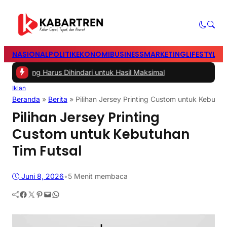
NASIONAL
POLITIK
EKONOMI
BUSINESS
MARKETING
LIFESTYLE
T
g Harus Dihindari untuk Hasil Maksimal
Iklan
Beranda
»
Berita
»
Pilihan Jersey Printing Custom untuk Kebutuh
Pilihan Jersey Printing
Custom untuk Kebutuhan
Tim Futsal
Juni 8, 2026
•
5 Menit membaca
Facebook
Twitter
Pinterest
Mail
WhatsApp