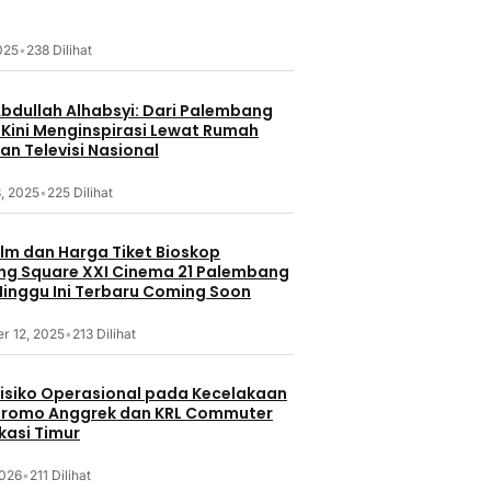
2025
•
238 Dilihat
Abdullah Alhabsyi: Dari Palembang
 Kini Menginspirasi Lewat Rumah
an Televisi Nasional
, 2025
•
225 Dilihat
ilm dan Harga Tiket Bioskop
g Square XXI Cinema 21 Palembang
inggu Ini Terbaru Coming Soon
r 12, 2025
•
213 Dilihat
 Risiko Operasional pada Kecelakaan
Bromo Anggrek dan KRL Commuter
ekasi Timur
2026
•
211 Dilihat