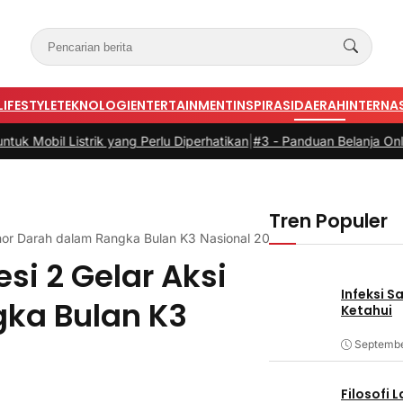
LIFESTYLE
TEKNOLOGI
ENTERTAINMENT
INSPIRASI
DAERAH
INTERNA
strik yang Perlu Diperhatikan
|
#3 -
Panduan Belanja Online Cerdas: P
Tren Populer
nor Darah dalam Rangka Bulan K3 Nasional 2026
si 2 Gelar Aksi
Infeksi S
ka Bulan K3
Ketahui
Septembe
Filosofi