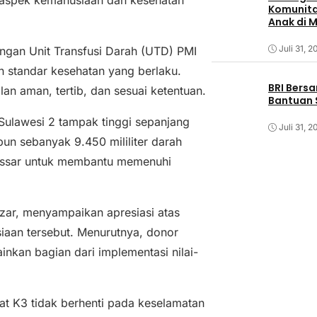
 aspek kemanusiaan dan kesehatan
Komunita
Anak di 
Juli 31, 2
dengan Unit Transfusi Darah (UTD) PMI
 standar kesehatan yang berlaku.
BRI Bers
lan aman, tertib, dan sesuai ketentuan.
Bantuan 
Sulawesi 2 tampak tinggi sepanjang
Juli 31, 2
pun sebanyak 9.450 mililiter darah
kassar untuk membantu memenuhi
zar, menyampaikan apresiasi atas
siaan tersebut. Menurutnya, donor
kan bagian dari implementasi nilai-
at K3 tidak berhenti pada keselamatan