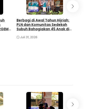
Daerah
nuh
Berbagi di Awal Tahun Hijriah:
h
PLN dan Komunitas Sedekah
ERGEMA
Subuh Bahagiakan 45 Anak di
Daerah
Minaleosan
Juli 31, 2026
BRI Bersama Yaya
Ghazali Salurkan
Sembako untuk W
Probolinggo
Juli 31, 2026
Daerah
Daerah