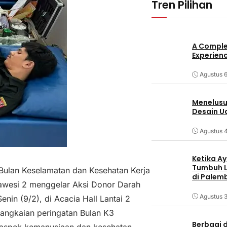
Tren Pilihan
A Comple
Experienc
Agustus 6
Menelusur
Desain U
Agustus 
Ketika Ay
Tumbuh L
Bulan Keselamatan dan Kesehatan Kerja
di Palem
awesi 2 menggelar Aksi Donor Darah
Agustus 3
nin (9/2), di Acacia Hall Lantai 2
 rangkaian peringatan Bulan K3
Berbagi d