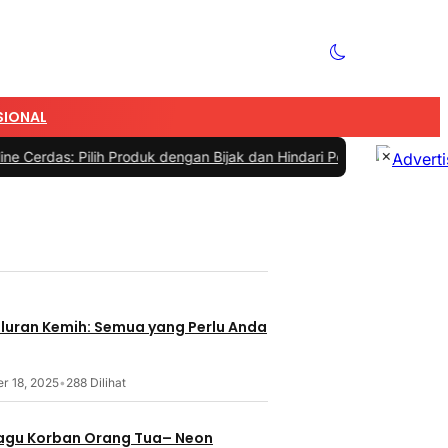
SIONAL
×
ilih Produk dengan Bijak dan Hindari Penipuan
|
#4 -
Tips Memilih Se
aluran Kemih: Semua yang Perlu Anda
r 18, 2025
•
288 Dilihat
 Lagu Korban Orang Tua– Neon