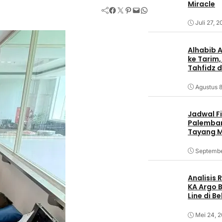
Miracle
Facebook
Twitter
Pinterest
Mail
WhatsApp
Juli 27, 
Alhabib 
ke Tarim,
Tahfidz d
Agustus 8
Jadwal F
Palemban
Tayang M
Septembe
Analisis
KA Argo 
Line di B
Mei 24, 