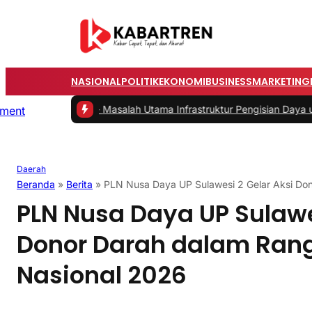
NASIONAL
POLITIK
EKONOMI
BUSINESS
MARKETING
umah
|
#2 -
Masalah Utama Infrastruktur Pengisian Daya untuk Mobil Li
Daerah
Beranda
»
Berita
»
PLN Nusa Daya UP Sulawesi 2 Gelar Aksi Do
PLN Nusa Daya UP Sulawe
Donor Darah dalam Rang
Nasional 2026