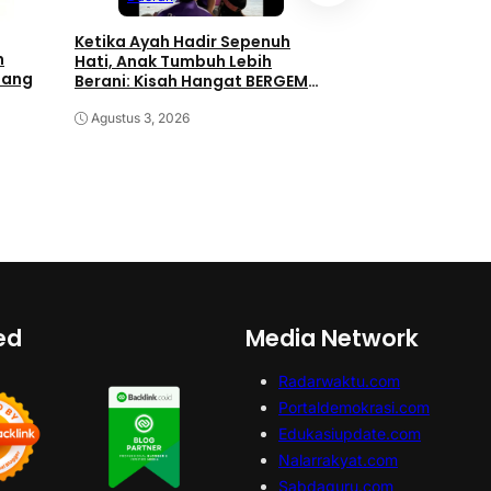
Ketika Ayah Hadir Sepenuh
Berbagi di Awal Ta
h
Hati, Anak Tumbuh Lebih
PLN dan Komunita
Uang
Berani: Kisah Hangat BERGEMA
Subuh Bahagiakan
di Palembang
Minaleosan
Agustus 3, 2026
Juli 31, 2026
ed
Media Network
Radarwaktu.com
Portaldemokrasi.com
Edukasiupdate.com
Nalarrakyat.com
Sabdaguru.com