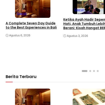
Daerah
Daerah
Ketika Ayah Hadir Sepe
A Complete Seven Day Guide
Hati, Anak Tumbuh Lebi
to the Best Experiences in Bali
Berani: Kisah Hangat B
di Palembang
Agustus 6, 2026
Agustus 3, 2026
Berita Terbaru