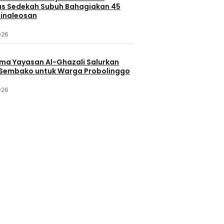
s Sedekah Subuh Bahagiakan 45
Minaleosan
026
ama Yayasan Al-Ghazali Salurkan
Sembako untuk Warga Probolinggo
026