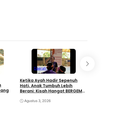
Probolinggo
Juli 31, 2026
Daerah
Daerah
Ketika Ayah Hadir Sepenuh
Berbagi di Awal Ta
h
Hati, Anak Tumbuh Lebih
PLN dan Komunita
Uang
Berani: Kisah Hangat BERGEMA
Subuh Bahagiakan
di Palembang
Minaleosan
Agustus 3, 2026
Juli 31, 2026