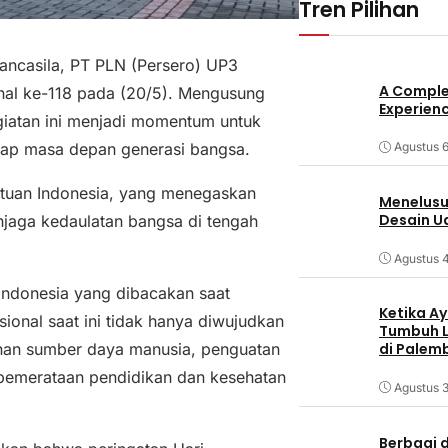
Tren Pilihan
Pancasila, PT PLN (Persero) UP3
A Comple
al ke-118 pada (20/5). Mengusung
Experienc
giatan ini menjadi momentum untuk
dap masa depan generasi bangsa.
Agustus 6
satuan Indonesia, yang menegaskan
Menelusur
Desain U
jaga kedaulatan bangsa di tengah
Agustus 
Indonesia yang dibacakan saat
Ketika Ay
onal saat ini tidak hanya diwujudkan
Tumbuh L
unan sumber daya manusia, penguatan
di Palem
rta pemerataan pendidikan dan kesehatan
Agustus 3
Berbagi d