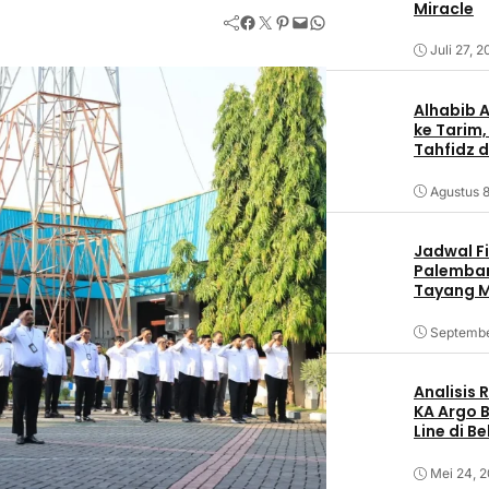
Miracle
Facebook
Twitter
Pinterest
Mail
WhatsApp
Juli 27, 
Alhabib 
ke Tarim,
Tahfidz d
Agustus 8
Jadwal F
Palemban
Tayang M
Septembe
Analisis
KA Argo 
Line di B
Mei 24, 