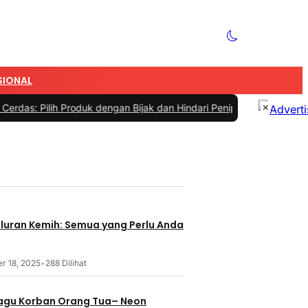
SIONAL
×
lih Produk dengan Bijak dan Hindari Penipuan
|
#4 -
Tips Memilih Se
aluran Kemih: Semua yang Perlu Anda
r 18, 2025
•
288 Dilihat
 Lagu Korban Orang Tua– Neon