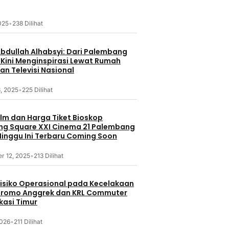
2025
•
238 Dilihat
Abdullah Alhabsyi: Dari Palembang
 Kini Menginspirasi Lewat Rumah
an Televisi Nasional
, 2025
•
225 Dilihat
ilm dan Harga Tiket Bioskop
g Square XXI Cinema 21 Palembang
inggu Ini Terbaru Coming Soon
r 12, 2025
•
213 Dilihat
 Risiko Operasional pada Kecelakaan
Bromo Anggrek dan KRL Commuter
ekasi Timur
2026
•
211 Dilihat