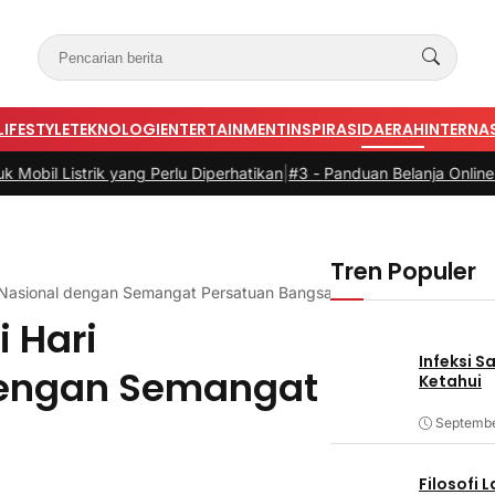
LIFESTYLE
TEKNOLOGI
ENTERTAINMENT
INSPIRASI
DAERAH
INTERNA
trik yang Perlu Diperhatikan
|
#3 -
Panduan Belanja Online Cerdas: Pi
Tren Populer
 Nasional dengan Semangat Persatuan Bangsa
 Hari
Infeksi S
dengan Semangat
Ketahui
Septembe
Filosofi