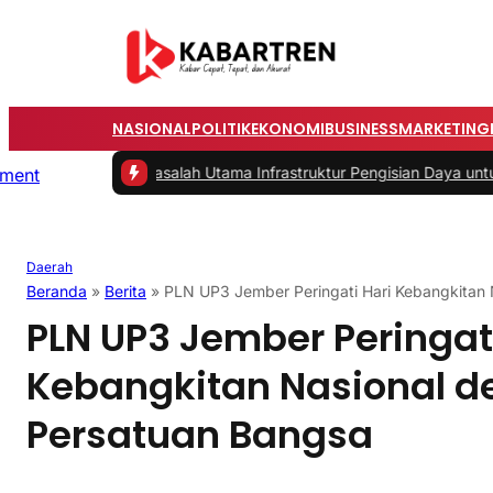
NASIONAL
POLITIK
EKONOMI
BUSINESS
MARKETING
mah
|
#2 -
Masalah Utama Infrastruktur Pengisian Daya untuk Mobil Lis
Daerah
Beranda
»
Berita
»
PLN UP3 Jember Peringati Hari Kebangkitan
PLN UP3 Jember Peringati
Kebangkitan Nasional 
Persatuan Bangsa