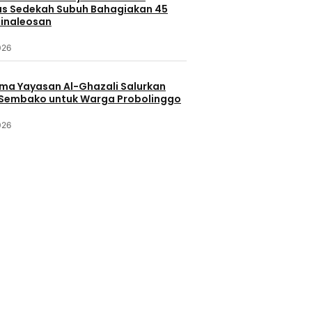
s Sedekah Subuh Bahagiakan 45
Minaleosan
026
ama Yayasan Al-Ghazali Salurkan
Sembako untuk Warga Probolinggo
026