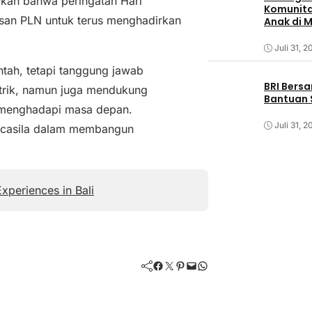
kan bahwa peringatan Hari
Komunita
nsan PLN untuk terus menghadirkan
Anak di 
Juli 31, 2
tah, tetapi tanggung jawab
BRI Bers
strik, namun juga mendukung
Bantuan 
p menghadapi masa depan.
Juli 31, 2
Pancasila dalam membangun
xperiences in Bali
Facebook
Twitter
Pinterest
Mail
WhatsApp