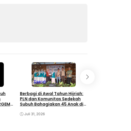
Daerah
nuh
Berbagi di Awal Tahun Hijriah:
h
PLN dan Komunitas Sedekah
ERGEMA
Subuh Bahagiakan 45 Anak di
Daerah
Minaleosan
Juli 31, 2026
BRI Bersama Yaya
Ghazali Salurkan
Sembako untuk W