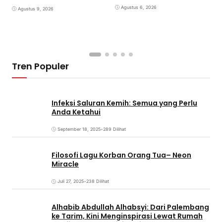
K
Agustus 6, 2026
Agustus 9, 2026
Tren Populer
Infeksi Saluran Kemih: Semua yang Perlu
Anda Ketahui
September 18, 2025
•
289 Dilihat
Filosofi Lagu Korban Orang Tua– Neon
Miracle
Juli 27, 2025
•
238 Dilihat
Alhabib Abdullah Alhabsyi: Dari Palembang
ke Tarim, Kini Menginspirasi Lewat Rumah