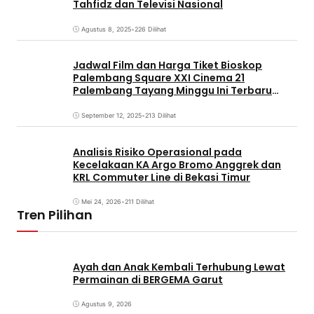
Tahfidz dan Televisi Nasional
Agustus 8, 2025
•
226 Dilihat
Jadwal Film dan Harga Tiket Bioskop
Palembang Square XXI Cinema 21
Palembang Tayang Minggu Ini Terbaru
Coming Soon
September 12, 2025
•
213 Dilihat
Analisis Risiko Operasional pada
Kecelakaan KA Argo Bromo Anggrek dan
KRL Commuter Line di Bekasi Timur
Mei 24, 2026
•
211 Dilihat
Tren Pilihan
Ayah dan Anak Kembali Terhubung Lewat
Permainan di BERGEMA Garut
Agustus 9, 2026