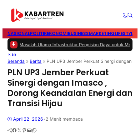
NASIONAL
POLITIK
EKONOMI
BUSINESS
MARKETING
LIFESTYLE
T
2 -
Masalah Utama Infrastruktur Pengisian Daya untuk Mobil Listrik 
Iklan
Beranda
»
Berita
»
PLN UP3 Jember Perkuat Sinergi dengan Imasc
PLN UP3 Jember Perkuat
Sinergi dengan Imasco ,
Dorong Keandalan Energi dan
Transisi Hijau
April 22, 2026
•
2 Menit membaca
Facebook
Twitter
Pinterest
Mail
WhatsApp