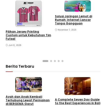
Iklan
Solusi Jaringan Lemot di
Rumah: Internet Lancar
S
Tanpa Gangguan
Iklan
November 7, 2025
Pilihan Jersey Printing
Custom untuk Kebutuhan Tim
Futsal
Juni 8, 2026
Berita Terbaru
Pendidikan
Daerah
Ayah dan Anak Kembali
A Complete Seven Day Guide
M
Terhubung Lewat Permainan
to the Best Experiences in Bali
B
di BERGEMA Garut