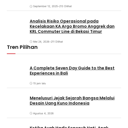
Coming Soon
September 12, 2025
•
213 Dilihat
Analisis Risiko Operasional pada
Kecelakaan KA Argo Bromo Anggrek dan
KRL Commuter Line di Bekasi Timur
Mei 24, 2026
•
211 Dilihat
Tren Pilihan
A Complete Seven Day Guide to the Best
Experiences in Bali
15 jam lalu
Menelusuri Jejak Sejarah Bangsa Melalui
Desain Uang Kuno Indonesia
Agustus 4, 2026