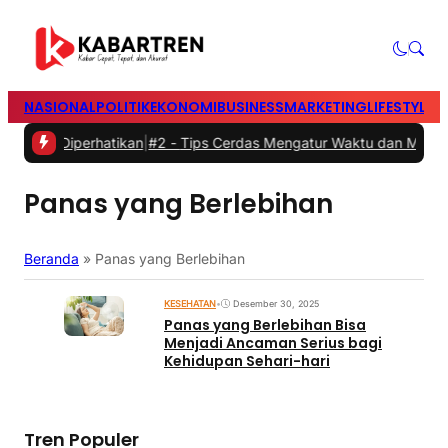
NASIONAL
POLITIK
EKONOMI
BUSINESS
MARKETING
LIFESTYLE
T
Perlu Diperhatikan
|
#2 -
Tips Cerdas Mengatur Waktu dan Meningkatk
Panas yang Berlebihan
Beranda
»
Panas yang Berlebihan
KESEHATAN
•
Desember 30, 2025
Panas yang Berlebihan Bisa
Menjadi Ancaman Serius bagi
Kehidupan Sehari-hari
Tren Populer