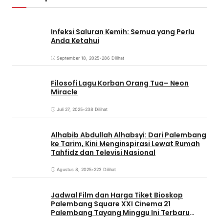
Infeksi Saluran Kemih: Semua yang Perlu
Anda Ketahui
September 18, 2025
•
286 Dilihat
Filosofi Lagu Korban Orang Tua– Neon
Miracle
Juli 27, 2025
•
238 Dilihat
Alhabib Abdullah Alhabsyi: Dari Palembang
ke Tarim, Kini Menginspirasi Lewat Rumah
Tahfidz dan Televisi Nasional
Agustus 8, 2025
•
223 Dilihat
Jadwal Film dan Harga Tiket Bioskop
Palembang Square XXI Cinema 21
Palembang Tayang Minggu Ini Terbaru