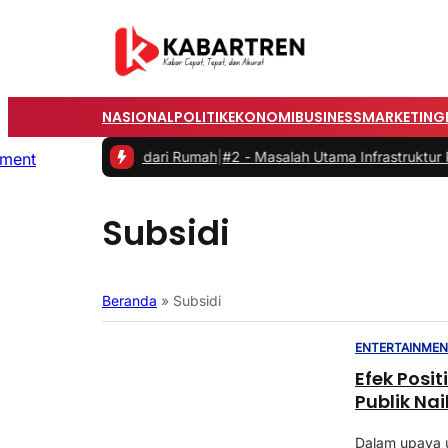
NASIONAL
POLITIK
EKONOMI
BUSINESS
MARKETING
s saat Bekerja dari Rumah
|
#2 -
Masalah Utama Infrastruktur Pengis
Subsidi
Beranda
»
Subsidi
ENTERTAINME
Efek Posi
Publik Na
Dalam upaya 