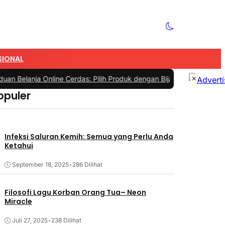
SIONAL
×
lanja Online Cerdas: Pilih Produk dengan Bijak dan Hindari Penipua
opuler
Infeksi Saluran Kemih: Semua yang Perlu Anda
Ketahui
September 18, 2025
•
286 Dilihat
Filosofi Lagu Korban Orang Tua– Neon
Miracle
Juli 27, 2025
•
238 Dilihat