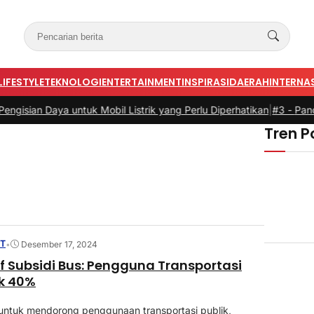
LIFESTYLE
TEKNOLOGI
ENTERTAINMENT
INSPIRASI
DAERAH
INTERNA
ian Daya untuk Mobil Listrik yang Perlu Diperhatikan
|
#3 -
Panduan Be
Tren P
NT
•
Desember 17, 2024
tif Subsidi Bus: Pengguna Transportasi
ik 40%
untuk mendorong penggunaan transportasi publik,