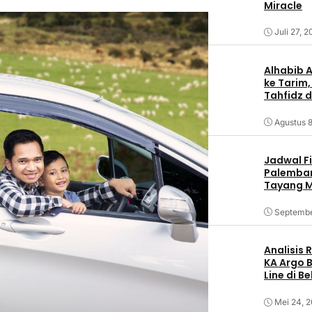
Miracle
Juli 27, 
Alhabib 
ke Tarim,
Tahfidz d
Agustus 8
Jadwal F
Palemban
Tayang M
Septembe
Analisis
KA Argo 
Line di B
Mei 24, 