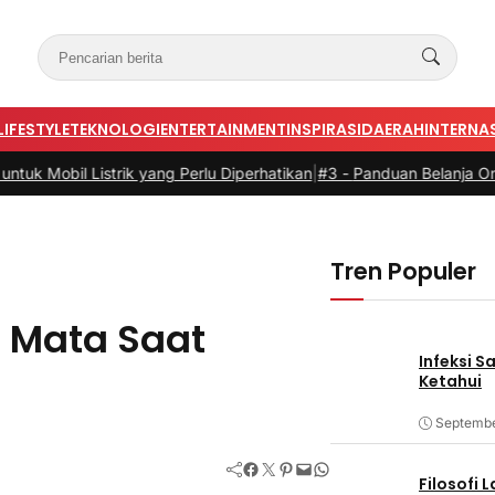
LIFESTYLE
TEKNOLOGI
ENTERTAINMENT
INSPIRASI
DAERAH
INTERNA
strik yang Perlu Diperhatikan
|
#3 -
Panduan Belanja Online Cerdas: P
Tren Populer
 Mata Saat
Infeksi S
Ketahui
Septembe
Facebook
Twitter
Pinterest
Mail
WhatsApp
Filosofi