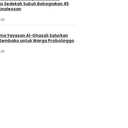
s Sedekah Subuh Bahagiakan 45
Minaleosan
026
ama Yayasan Al-Ghazali Salurkan
Sembako untuk Warga Probolinggo
026