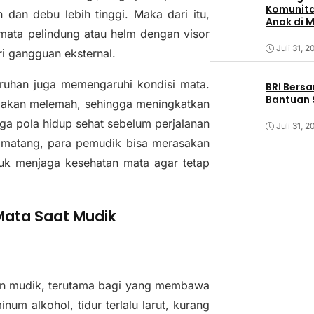
Komunita
dan debu lebih tinggi. Maka dari itu,
Anak di 
ata pelindung atau helm dengan visor
Juli 31, 2
ri gangguan eksternal.
luruhan juga memengaruhi kondisi mata.
BRI Bers
Bantuan 
uh akan melemah, sehingga meningkatkan
aga pola hidup sehat sebelum perjalanan
Juli 31, 2
 matang, para pemudik bisa merasakan
uk menjaga kesehatan mata agar tetap
Mata Saat Mudik
anan mudik, terutama bagi yang membawa
um alkohol, tidur terlalu larut, kurang