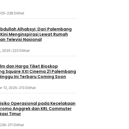
2025
•
238 Dilihat
Abdullah Alhabsyi: Dari Palembang
 Kini Menginspirasi Lewat Rumah
an Televisi Nasional
, 2025
•
223 Dilihat
ilm dan Harga Tiket Bioskop
g Square XXI Cinema 21 Palembang
inggu Ini Terbaru Coming Soon
r 12, 2025
•
213 Dilihat
 Risiko Operasional pada Kecelakaan
Bromo Anggrek dan KRL Commuter
ekasi Timur
2026
•
211 Dilihat