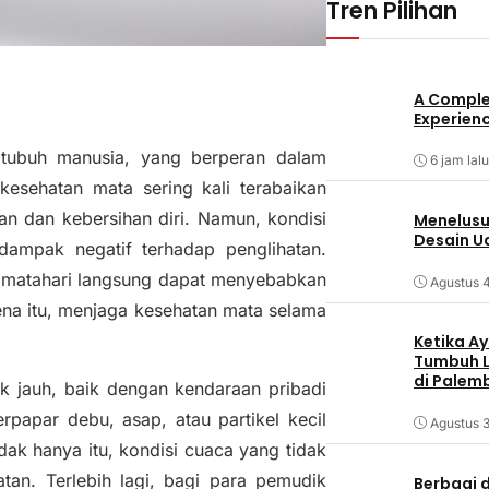
Tren Pilihan
A Comple
Experienc
 tubuh manusia, yang berperan dalam
6 jam lalu
 kesehatan mata sering kali terabaikan
an dan kebersihan diri. Namun, kondisi
Menelusur
Desain U
dampak negatif terhadap penglihatan.
ar matahari langsung dapat menyebabkan
Agustus 
ena itu, menjaga kesehatan mata selama
Ketika Ay
Tumbuh L
di Palem
rak jauh, baik dengan kendaraan pribadi
papar debu, asap, atau partikel kecil
Agustus 3
dak hanya itu, kondisi cuaca yang tidak
an. Terlebih lagi, bagi para pemudik
Berbagi d