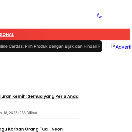
SIONAL
×
ilih Produk dengan Bijak dan Hindari Penipuan
|
#4 -
Tips Memilih S
aluran Kemih: Semua yang Perlu Anda
r 18, 2025
•
286 Dilihat
 Lagu Korban Orang Tua– Neon