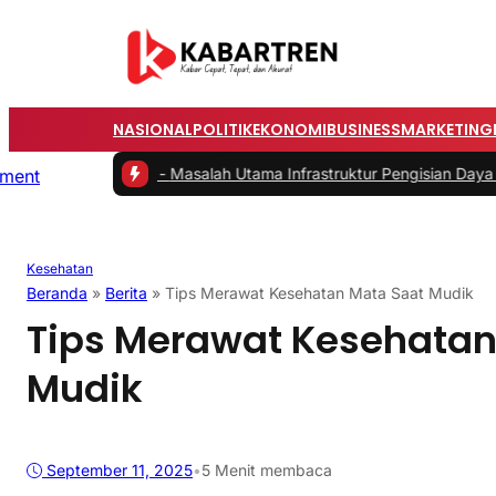
NASIONAL
POLITIK
EKONOMI
BUSINESS
MARKETING
umah
|
#2 -
Masalah Utama Infrastruktur Pengisian Daya untuk Mobil Li
Kesehatan
Beranda
»
Berita
»
Tips Merawat Kesehatan Mata Saat Mudik
Tips Merawat Kesehatan
Mudik
September 11, 2025
•
5 Menit membaca