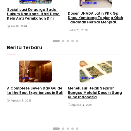
Pendidikan
Sosialisasi Keluarga Sadar
Dosen UNADA Latih PKK Gp.
Hukum Dan Konsultasi Desa
M
Dhou Kembang Tanjong Olah
Kelir Anti Pernikahan Dini
U
Tanaman Herbal Menjadi
B
Produk Unggulan Gampong
Juli 28, 2026
K
untuk Pemberdayaan
Juli 26, 2026
Ekonomi Perempuan
Berdampak Banjir
Berita Terbaru
Daerah
Ekonomi
K
A Complete Seven Day Guide
Menelusuri Jejak Sejarah
H
to the Best Experiences in Bali
Bangsa Melalui Desain Uang
B
Kuno Indonesia
B
Agustus 6, 2026
Agustus 4, 2026