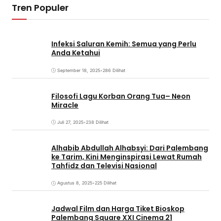
Tren Populer
Infeksi Saluran Kemih: Semua yang Perlu
Anda Ketahui
September 18, 2025
•
286 Dilihat
Filosofi Lagu Korban Orang Tua– Neon
Miracle
Juli 27, 2025
•
238 Dilihat
Alhabib Abdullah Alhabsyi: Dari Palembang
ke Tarim, Kini Menginspirasi Lewat Rumah
Tahfidz dan Televisi Nasional
Agustus 8, 2025
•
225 Dilihat
Jadwal Film dan Harga Tiket Bioskop
Palembang Square XXI Cinema 21