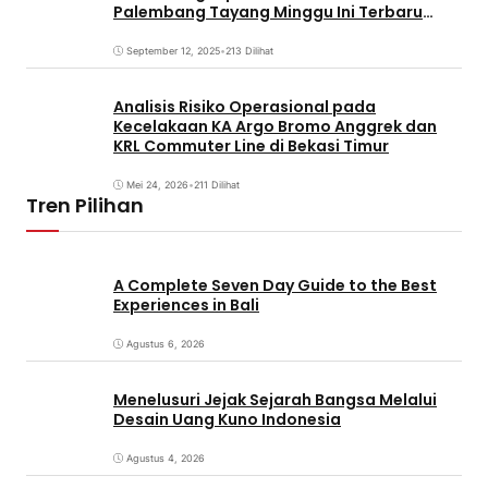
Palembang Tayang Minggu Ini Terbaru
Coming Soon
September 12, 2025
•
213 Dilihat
Analisis Risiko Operasional pada
Kecelakaan KA Argo Bromo Anggrek dan
KRL Commuter Line di Bekasi Timur
Mei 24, 2026
•
211 Dilihat
Tren Pilihan
A Complete Seven Day Guide to the Best
Experiences in Bali
Agustus 6, 2026
Menelusuri Jejak Sejarah Bangsa Melalui
Desain Uang Kuno Indonesia
Agustus 4, 2026