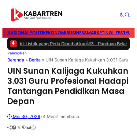
NASIONAL
POLITIK
EKONOMI
BUSINESS
MARKETING
LIFESTYLE
T
l Listrik yang Perlu Diperhatikan
|
#3 -
Panduan Belanja Online Cerd
Pendidikan
Beranda
»
Berita
»
UIN Sunan Kalijaga Kukuhkan 3.031 Guru Pr
UIN Sunan Kalijaga Kukuhkan
3.031 Guru Profesional Hadapi
Tantangan Pendidikan Masa
Depan
Mei 30, 2026
•
4 Menit membaca
Facebook
Twitter
Pinterest
Mail
WhatsApp