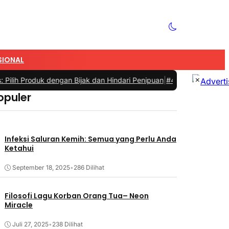
SIONAL
×
h Produk dengan Bijak dan Hindari Penipuan
|
#4 -
Tips Memilih Sepa
opuler
Infeksi Saluran Kemih: Semua yang Perlu Anda
Ketahui
an>
September 18, 2025
•
286 Dilihat
Filosofi Lagu Korban Orang Tua– Neon
Miracle
Juli 27, 2025
•
238 Dilihat