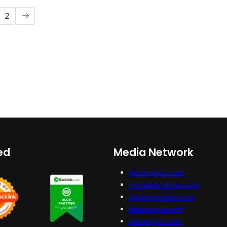
2
ed
Media Network
Radarwaktu.com
Portaldemokrasi.com
Edukasiupdate.com
Nalarrakyat.com
Sabdaguru.com