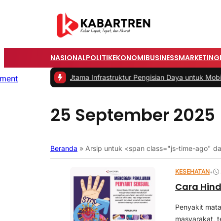
NASIONAL
POLITIK
EKONOMI
BUSINESS
MARKETING
h
|
#2 -
Masalah Utama Infrastruktur Pengisian Daya untuk Mobil Listr
25 September 2025
Beranda
»
Arsip untuk <span class="js-time-ago"
KESEHATAN
•
Cara Hind
Penyakit mata
masyarakat, t