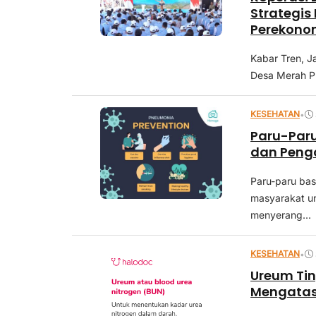
Strategis
Perekono
Kabar Tren, 
Desa Merah Pu
KESEHATAN
•
Paru-Paru
dan Peng
Paru-paru bas
masyarakat u
menyerang...
KESEHATAN
•
Ureum Tin
Mengatas