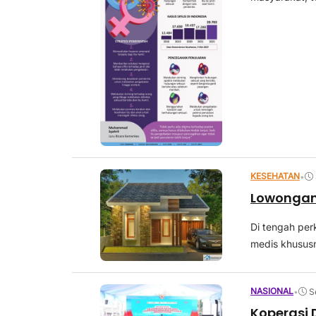
KESEHATAN
•
Lowongan
Di tengah per
medis khususn
NASIONAL
•
S
Koperasi 