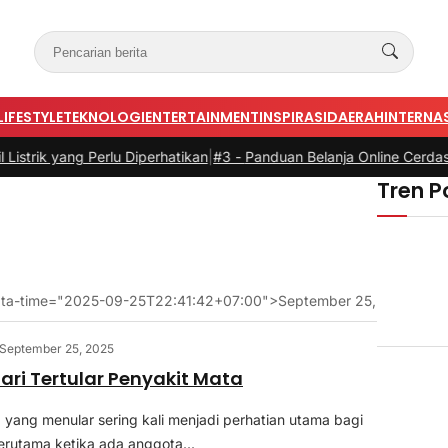
LIFESTYLE
TEKNOLOGI
ENTERTAINMENT
INSPIRASI
DAERAH
INTERNA
ik yang Perlu Diperhatikan
|
#3 -
Panduan Belanja Online Cerdas: Pili
Tren P
 data-time="2025-09-25T22:41:42+07:00">September 25, 2025</sp
September 25, 2025
ari Tertular Penyakit Mata
 yang menular sering kali menjadi perhatian utama bagi
erutama ketika ada anggota...