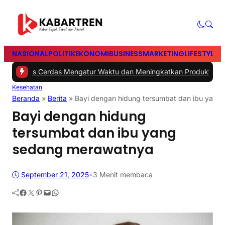
NASIONAL
POLITIK
EKONOMI
BUSINESS
MARKETING
LIFESTYLE
T
-
Tips Cerdas Mengatur Waktu dan Meningkatkan Produktivitas saat 
Kesehatan
Beranda
»
Berita
»
Bayi dengan hidung tersumbat dan ibu yang
Bayi dengan hidung
tersumbat dan ibu yang
sedang merawatnya
September 21, 2025
•
3 Menit membaca
Facebook
Twitter
Pinterest
Mail
WhatsApp