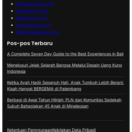
Edukasiupdate.com
Nalarrakyat.com
Sabdaguru.com
Indonesiavox.com
Alfapresspustaka.com
Pos-pos Terbaru
A Complete Seven Day Guide to the Best Experiences in Bali
Menelusuri Jejak Sejarah Bangsa Melalui Desain Uang Kuno
Indonesia
Ketika Ayah Hadir Sepenuh Hati, Anak Tumbuh Lebih Berani:
Kisah Hangat BERGEMA di Palembang
Berbagi di Awal Tahun Hijriah: PLN dan Komunitas Sedekah
Subuh Bahagiakan 45 Anak di Minaleosan
Ketentuan Penggunaan
Kebijakan Data Pribadi