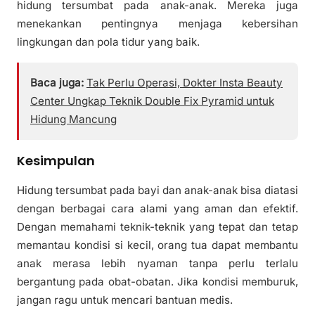
hidung tersumbat pada anak-anak. Mereka juga
menekankan pentingnya menjaga kebersihan
lingkungan dan pola tidur yang baik.
Baca juga:
Tak Perlu Operasi, Dokter Insta Beauty
Center Ungkap Teknik Double Fix Pyramid untuk
Hidung Mancung
Kesimpulan
Hidung tersumbat pada bayi dan anak-anak bisa diatasi
dengan berbagai cara alami yang aman dan efektif.
Dengan memahami teknik-teknik yang tepat dan tetap
memantau kondisi si kecil, orang tua dapat membantu
anak merasa lebih nyaman tanpa perlu terlalu
bergantung pada obat-obatan. Jika kondisi memburuk,
jangan ragu untuk mencari bantuan medis.