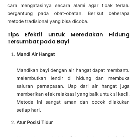
cara mengatasinya secara alami agar tidak terlalu
bergantung pada obat-obatan. Berikut beberapa
metode tradisional yang bisa dicoba.
Tips Efektif untuk Meredakan Hidung
Tersumbat pada Bayi
Mandi Air Hangat
Mandikan bayi dengan air hangat dapat membantu
melembutkan lendir di hidung dan membuka
saluran pernapasan. Uap dari air hangat juga
memberikan efek relaksasi yang baik untuk si kecil.
Metode ini sangat aman dan cocok dilakukan
setiap hari.
Atur Posisi Tidur