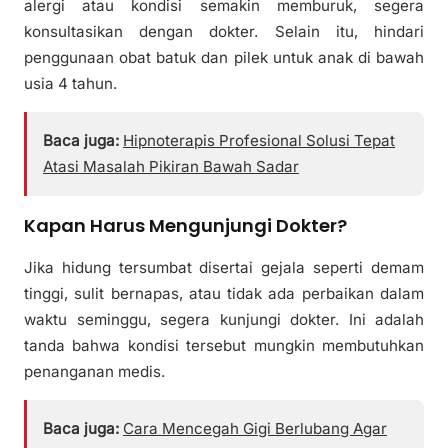
alergi atau kondisi semakin memburuk, segera
konsultasikan dengan dokter. Selain itu, hindari
penggunaan obat batuk dan pilek untuk anak di bawah
usia 4 tahun.
Baca juga:
Hipnoterapis Profesional Solusi Tepat
Atasi Masalah Pikiran Bawah Sadar
Kapan Harus Mengunjungi Dokter?
Jika hidung tersumbat disertai gejala seperti demam
tinggi, sulit bernapas, atau tidak ada perbaikan dalam
waktu seminggu, segera kunjungi dokter. Ini adalah
tanda bahwa kondisi tersebut mungkin membutuhkan
penanganan medis.
Baca juga:
Cara Mencegah Gigi Berlubang Agar