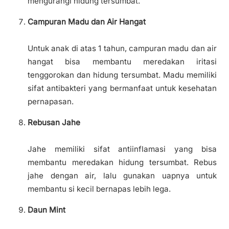
mengurangi hidung tersumbat.
Campuran Madu dan Air Hangat
Untuk anak di atas 1 tahun, campuran madu dan air
hangat bisa membantu meredakan iritasi
tenggorokan dan hidung tersumbat. Madu memiliki
sifat antibakteri yang bermanfaat untuk kesehatan
pernapasan.
Rebusan Jahe
Jahe memiliki sifat antiinflamasi yang bisa
membantu meredakan hidung tersumbat. Rebus
jahe dengan air, lalu gunakan uapnya untuk
membantu si kecil bernapas lebih lega.
Daun Mint