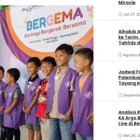
Miracle
Juli 27, 
Alhabib 
ke Tarim,
Tahfidz d
Agustus 8
Jadwal F
Palemban
Tayang M
Septembe
Analisis
KA Argo 
Line di B
Mei 24, 