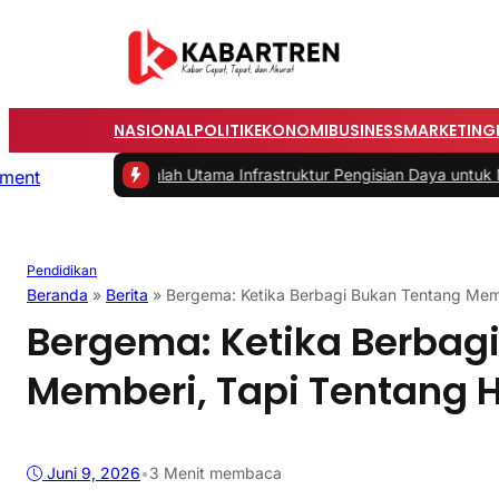
NASIONAL
POLITIK
EKONOMI
BUSINESS
MARKETING
 -
Masalah Utama Infrastruktur Pengisian Daya untuk Mobil Listrik y
Pendidikan
Beranda
»
Berita
»
Bergema: Ketika Berbagi Bukan Tentang Memb
Bergema: Ketika Berbag
Memberi, Tapi Tentang H
Juni 9, 2026
•
3 Menit membaca