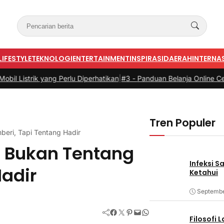
LIFESTYLE
TEKNOLOGI
ENTERTAINMENT
INSPIRASI
DAERAH
INTERNA
ang Perlu Diperhatikan
|
#3 -
Panduan Belanja Online Cerdas: Pilih Pr
Tren Populer
eri, Tapi Tentang Hadir
i Bukan Tentang
Infeksi S
adir
Ketahui
Septembe
Facebook
Twitter
Pinterest
Mail
WhatsApp
Filosofi