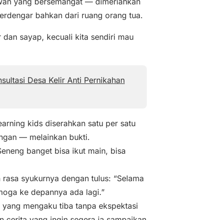
elawan yang bersemangat — dimeriahkan
erdengar bahkan dari ruang orang tua.
 dan sayap, kecuali kita sendiri mau
ultasi Desa Kelir Anti Pernikahan
arning kids diserahkan satu per satu
angan — melainkan bukti.
Seneng banget bisa ikut main, bisa
n rasa syukurnya dengan tulus: “Selama
emoga ke depannya ada lagi.”
 yang mengaku tiba tanpa ekspektasi
 cerita yang ingin segera ia sampaikan