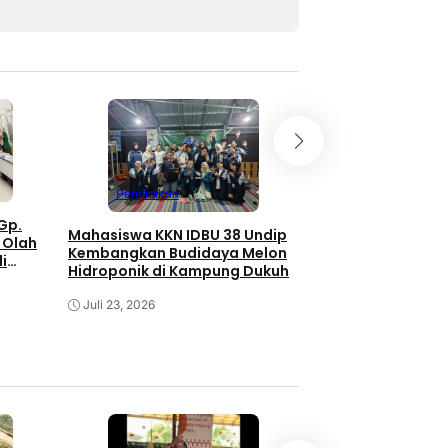
Pendidikan
Pendidikan
Gp.
Mahasiswa KKN IDBU 38 Undip
KKN UNDIP Hadirk
 Olah
Kembangkan Budidaya Melon
Farming untuk Ke
i
Hidroponik di Kampung Dukuh
Pangan Masyarak
ong
konomi
Juli 23, 2026
Juli 23, 2026
anjir