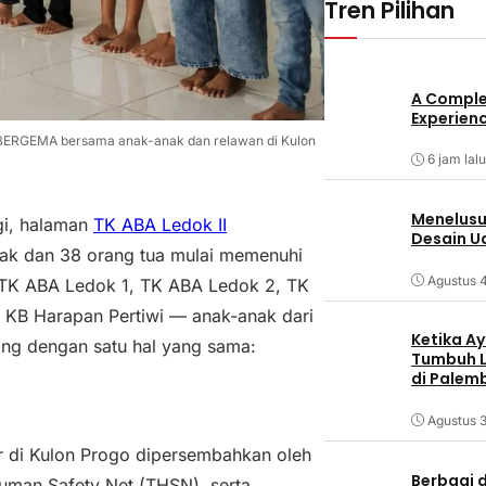
Tren Pilihan
A Comple
Experienc
BERGEMA bersama anak-anak dan relawan di Kulon
6 jam lalu
Menelusur
i, halaman
TK ABA Ledok II
Desain U
nak dan 38 orang tua mulai memenuhi
Agustus 
 TK ABA Ledok 1, TK ABA Ledok 2, TK
n KB Harapan Pertiwi — anak-anak dari
Ketika Ay
tang dengan satu hal yang sama:
Tumbuh L
di Palem
Agustus 3
 di Kulon Progo dipersembahkan oleh
Berbagi d
uman Safety Net (THSN), serta