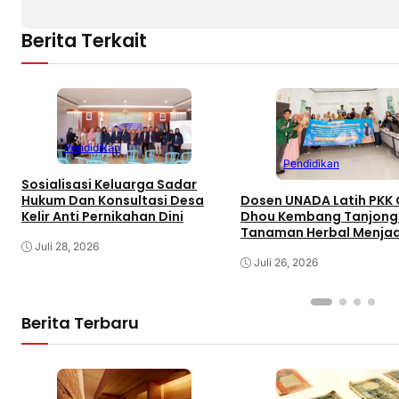
Berita Terkait
Pendidikan
Pendidikan
Sosialisasi Keluarga Sadar
Dosen UNADA Latih PKK 
Hukum Dan Konsultasi Desa
Dhou Kembang Tanjong
Kelir Anti Pernikahan Dini
Tanaman Herbal Menjad
Produk Unggulan Gamp
Juli 28, 2026
untuk Pemberdayaan E
Juli 26, 2026
Perempuan Berdampak B
Berita Terbaru