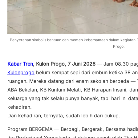
Penyerahan simbolis bantuan dan momen kebersamaan dalam kegiatan 
Progo.
Kabar Tren
, Kulon Progo, 7 Juni 2026
— Jam 08.30 pag
Kulonprogo
belum sempat sepi dari embun ketika 38 a
ruangan. Mereka datang dari enam sekolah berbeda —
ABA Bekelan, KB Kuntum Melati, KB Harapan Insani, da
keluarga yang tak selalu punya banyak, tapi hari ini da
kehadiran.
Dan kehadiran, ternyata, sudah lebih dari cukup.
Program BERGEMA — Berbagi, Bergerak, Bersama hadir
Ibu Profesional Yogyakarta, didukung penuh oleh The H