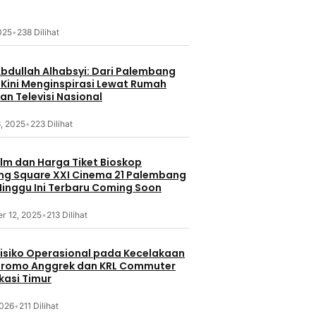
2025
•
238 Dilihat
Abdullah Alhabsyi: Dari Palembang
 Kini Menginspirasi Lewat Rumah
an Televisi Nasional
, 2025
•
223 Dilihat
ilm dan Harga Tiket Bioskop
g Square XXI Cinema 21 Palembang
inggu Ini Terbaru Coming Soon
r 12, 2025
•
213 Dilihat
 Risiko Operasional pada Kecelakaan
Bromo Anggrek dan KRL Commuter
ekasi Timur
2026
•
211 Dilihat