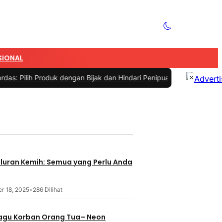
SIONAL
×
oduk dengan Bijak dan Hindari Penipuan
|
#4 -
Tips Memilih Sepatu M
aluran Kemih: Semua yang Perlu Anda
r 18, 2025
•
286 Dilihat
 Lagu Korban Orang Tua– Neon