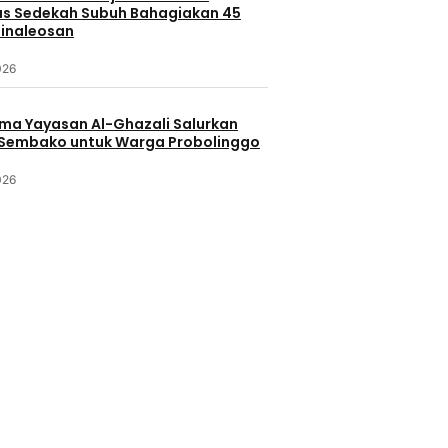
s Sedekah Subuh Bahagiakan 45
Minaleosan
026
ama Yayasan Al-Ghazali Salurkan
Sembako untuk Warga Probolinggo
026