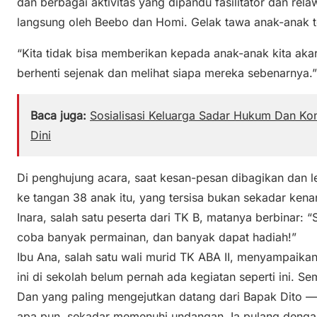
dan berbagai aktivitas yang dipandu fasilitator dan r
langsung oleh Beebo dan Homi. Gelak tawa anak-anak t
“Kita tidak bisa memberikan kepada anak-anak kita akar
berhenti sejenak dan melihat siapa mereka sebenarnya.”
Baca juga:
Sosialisasi Keluarga Sadar Hukum Dan Kons
Dini
Di penghujung acara, saat kesan-pesan dibagikan dan le
ke tangan 38 anak itu, yang tersisa bukan sekadar ken
Inara, salah satu peserta dari TK B, matanya berbinar: “
coba banyak permainan, dan banyak dapat hadiah!”
Ibu Ana, salah satu wali murid TK ABA II, menyampaika
ini di sekolah belum pernah ada kegiatan seperti ini. S
Dan yang paling mengejutkan datang dari Bapak Dito —
apa pun, sekadar memenuhi undangan. Ia pulang dengan