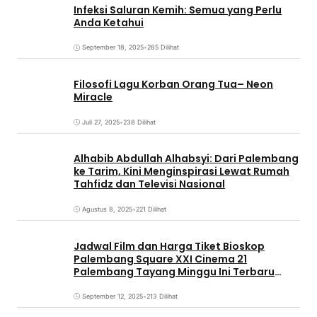
Infeksi Saluran Kemih: Semua yang Perlu
Anda Ketahui
September 18, 2025
•
285 Dilihat
Filosofi Lagu Korban Orang Tua– Neon
Miracle
Juli 27, 2025
•
238 Dilihat
Alhabib Abdullah Alhabsyi: Dari Palembang
ke Tarim, Kini Menginspirasi Lewat Rumah
Tahfidz dan Televisi Nasional
Agustus 8, 2025
•
221 Dilihat
Jadwal Film dan Harga Tiket Bioskop
Palembang Square XXI Cinema 21
Palembang Tayang Minggu Ini Terbaru
Coming Soon
September 12, 2025
•
213 Dilihat