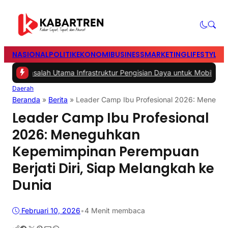
NASIONAL
POLITIK
EKONOMI
BUSINESS
MARKETING
LIFESTYLE
T
salah Utama Infrastruktur Pengisian Daya untuk Mobil Listrik yang P
Daerah
Beranda
»
Berita
»
Leader Camp Ibu Profesional 2026: Meneguh
Leader Camp Ibu Profesional
2026: Meneguhkan
Kepemimpinan Perempuan
Berjati Diri, Siap Melangkah ke
Dunia
Februari 10, 2026
•
4 Menit membaca