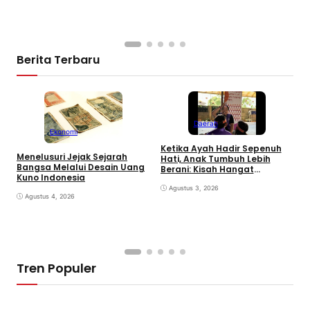
Berita Terbaru
Daerah
Ekonomi
Ketika Ayah Hadir Sepenuh
B
Menelusuri Jejak Sejarah
Hati, Anak Tumbuh Lebih
P
Bangsa Melalui Desain Uang
Berani: Kisah Hangat
S
Kuno Indonesia
BERGEMA di Palembang
d
Agustus 3, 2026
Agustus 4, 2026
Tren Populer