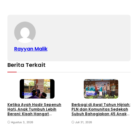
Rayyan Malik
Berita Terkait
Daerah
Daerah
Ketika Ayah Hadir Sepenuh
Berbagi di Awal Tahun Hijriah:
Hati, Anak Tumbuh Lebih
PLN dan Komunitas Sedekah
Berani: Kisah Hangat
Subuh Bahagiakan 45 Anak
BERGEMA di Palembang
di Minaleosan
Agustus 3, 2026
Juli 31, 2026
B
G
S
P