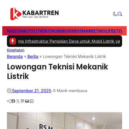
NASIONAL
POLITIK
EKONOMI
BUSINESS
MARKETING
LIFESTYLE
T
ma Infrastruktur Pengisian Daya untuk Mobil Listrik yang Perlu Dipe
Kesehatan
Beranda
»
Berita
»
Lowongan Teknisi Mekanik Listrik
Lowongan Teknisi Mekanik
Listrik
September 21, 2025
•
5 Menit membaca
Facebook
Twitter
Pinterest
Mail
WhatsApp