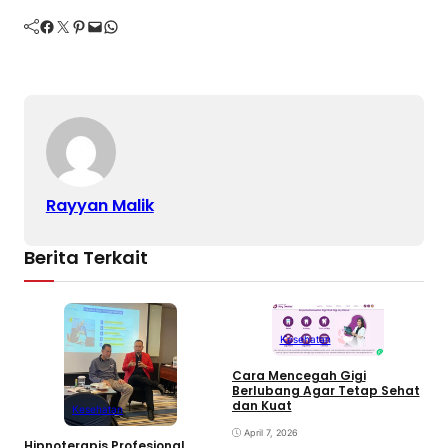
Facebook
Twitter
Pinterest
Mail
WhatsApp
Rayyan Malik
Berita Terkait
Kesehatan
Cara Mencegah Gigi
Berlubang Agar Tetap Sehat
T
dan Kuat
Kesehatan
S
April 7, 2026
Hipnoterapis Profesional