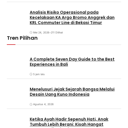
Analisis Risiko Operasional pada
Kecelakaan KA Argo Bromo Anggrek dan
KRL Commuter Line di Bekasi Timur
Mei 24, 2026
•
211 Dilihat
Tren Pilihan
A Complete Seven Day Guide to the Best
Experiences in Bali
5 jam lalu
Menelusuri Jejak Sejarah Bangsa Melalui
Desain Uang Kuno Indonesia
Agustus 4, 2026
Ketika Ayah Hadir Sepenuh Hati, Anak
Tumbuh Lebih Berani: Kisah Hangat