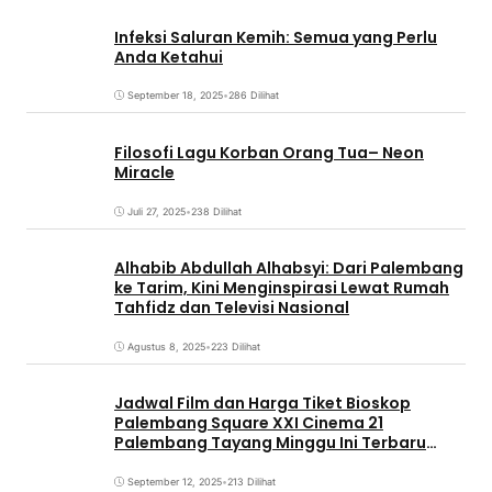
Infeksi Saluran Kemih: Semua yang Perlu
Anda Ketahui
September 18, 2025
•
286 Dilihat
Filosofi Lagu Korban Orang Tua– Neon
Miracle
Juli 27, 2025
•
238 Dilihat
Alhabib Abdullah Alhabsyi: Dari Palembang
ke Tarim, Kini Menginspirasi Lewat Rumah
Tahfidz dan Televisi Nasional
Agustus 8, 2025
•
223 Dilihat
Jadwal Film dan Harga Tiket Bioskop
Palembang Square XXI Cinema 21
Palembang Tayang Minggu Ini Terbaru
Coming Soon
September 12, 2025
•
213 Dilihat