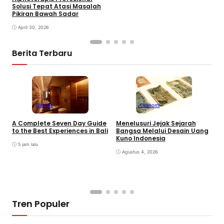
Solusi Tepat Atasi Masalah
Pikiran Bawah Sadar
April 30, 2026
Berita Terbaru
Daerah
Ekonomi
K
A Complete Seven Day Guide
Menelusuri Jejak Sejarah
H
to the Best Experiences in Bali
Bangsa Melalui Desain Uang
B
Kuno Indonesia
B
5 jam lalu
Agustus 4, 2026
Tren Populer