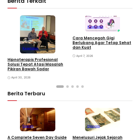
Berita Terkait
Kesehatan
Cara Mencegah Gigi
Berlubang Agar Tetap Sehat
T
dan Kuat
Kesehatan
S
April 7, 2026
Hipnoterapis Profesional
Solusi Tepat Atasi Masalah
Pikiran Bawah Sadar
April 30, 2026
Berita Terbaru
Daerah
Ekonomi
K
A Complete Seven Day Guide
Menelusuri Jejak Sejarah
H