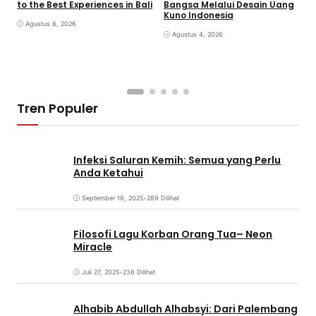
to the Best Experiences in Bali
Bangsa Melalui Desain Uang
B
Kuno Indonesia
B
Agustus 6, 2026
Agustus 4, 2026
Tren Populer
Infeksi Saluran Kemih: Semua yang Perlu
Anda Ketahui
September 18, 2025
•
289 Dilihat
Filosofi Lagu Korban Orang Tua– Neon
Miracle
Juli 27, 2025
•
238 Dilihat
Alhabib Abdullah Alhabsyi: Dari Palembang