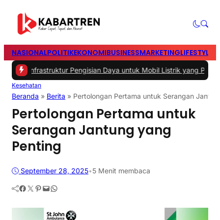
NASIONAL
POLITIK
EKONOMI
BUSINESS
MARKETING
LIFESTYLE
T
Infrastruktur Pengisian Daya untuk Mobil Listrik yang Perlu Diperha
Kesehatan
Beranda
»
Berita
»
Pertolongan Pertama untuk Serangan Jantun
Pertolongan Pertama untuk
Serangan Jantung yang
Penting
September 28, 2025
•
5 Menit membaca
Facebook
Twitter
Pinterest
Mail
WhatsApp