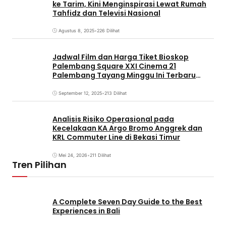
ke Tarim, Kini Menginspirasi Lewat Rumah
Tahfidz dan Televisi Nasional
Agustus 8, 2025
•
226 Dilihat
Jadwal Film dan Harga Tiket Bioskop
Palembang Square XXI Cinema 21
Palembang Tayang Minggu Ini Terbaru
Coming Soon
September 12, 2025
•
213 Dilihat
Analisis Risiko Operasional pada
Kecelakaan KA Argo Bromo Anggrek dan
KRL Commuter Line di Bekasi Timur
Mei 24, 2026
•
211 Dilihat
Tren Pilihan
A Complete Seven Day Guide to the Best
Experiences in Bali