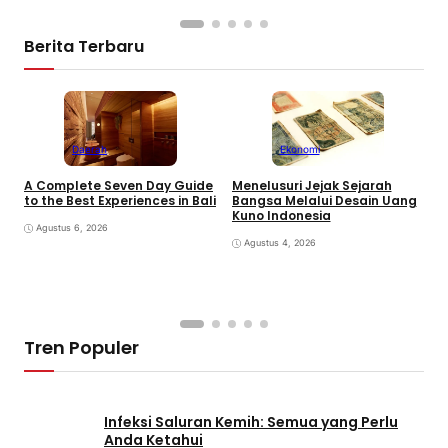
Berita Terbaru
Daerah
Ekonomi
K
A Complete Seven Day Guide
Menelusuri Jejak Sejarah
H
to the Best Experiences in Bali
Bangsa Melalui Desain Uang
B
Kuno Indonesia
B
Agustus 6, 2026
Agustus 4, 2026
Tren Populer
Infeksi Saluran Kemih: Semua yang Perlu
Anda Ketahui