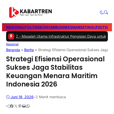
NASIONAL
POLITIK
EKONOMI
BUSINESS
MARKETING
LIFESTYLE
T
h
|
#2 -
Masalah Utama Infrastruktur Pengisian Daya untuk Mobil Listr
Nasional
Beranda
»
Berita
»
Strategi Efisiensi Operasional Sukses Jaga S
Strategi Efisiensi Operasional
Sukses Jaga Stabilitas
Keuangan Menara Maritim
Indonesia 2026
Juni 18, 2026
•
2 Menit membaca
Facebook
Twitter
Pinterest
Mail
WhatsApp