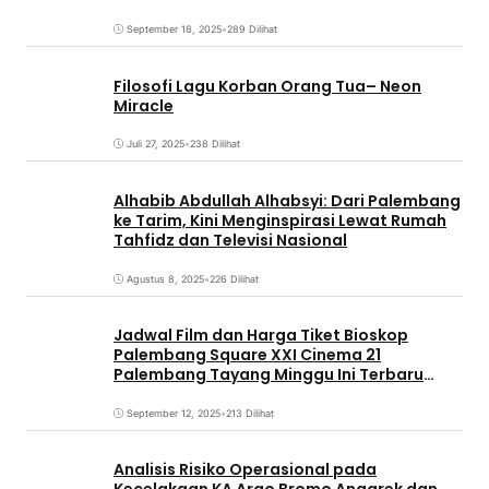
September 18, 2025
•
289 Dilihat
Filosofi Lagu Korban Orang Tua– Neon
Miracle
Juli 27, 2025
•
238 Dilihat
Alhabib Abdullah Alhabsyi: Dari Palembang
ke Tarim, Kini Menginspirasi Lewat Rumah
Tahfidz dan Televisi Nasional
Agustus 8, 2025
•
226 Dilihat
Jadwal Film dan Harga Tiket Bioskop
Palembang Square XXI Cinema 21
Palembang Tayang Minggu Ini Terbaru
Coming Soon
September 12, 2025
•
213 Dilihat
Analisis Risiko Operasional pada