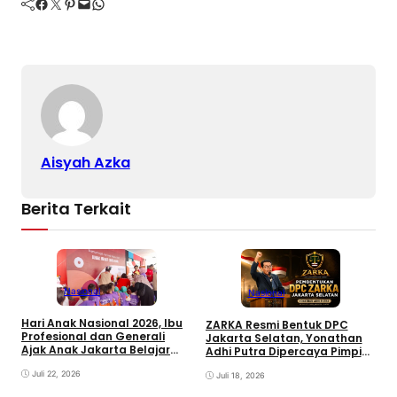
Facebook
Twitter
Pinterest
Mail
WhatsApp
Aisyah Azka
Berita Terkait
Nasional
Nasional
Hari Anak Nasional 2026, Ibu
Z
ZARKA Resmi Bentuk DPC
Profesional dan Generali
J
Jakarta Selatan, Yonathan
Ajak Anak Jakarta Belajar
H
Adhi Putra Dipercaya Pimpin
Pilah Sampah Lewat
K
Gerakan Kontrol Sosial
Permainan Edukatif
Juli 22, 2026
Juli 18, 2026