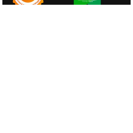
Media Network
Radarwaktu.com
Portaldemokrasi.com
Edukasiupdate.com
Nalarrakyat.com
Sabdaguru.com
Indonesiavox.com
Alfapresspustaka.com
Pos-pos Terbaru
Menelusuri Jejak Sejarah Bangsa Melalui Desain Uang Kuno
Indonesia
Ketika Ayah Hadir Sepenuh Hati, Anak Tumbuh Lebih Berani:
Kisah Hangat BERGEMA di Palembang
Berbagi di Awal Tahun Hijriah: PLN dan Komunitas Sedekah