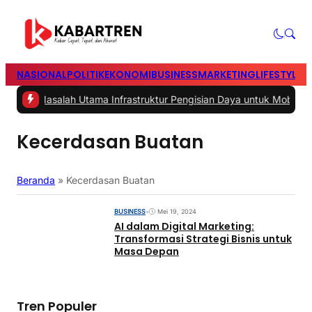
NASIONAL
POLITIK
EKONOMI
BUSINESS
MARKETING
LIFESTYLE
T
|
#2 -
Masalah Utama Infrastruktur Pengisian Daya untuk Mobil Listri
Kecerdasan Buatan
Beranda
»
Kecerdasan Buatan
BUSINESS
•
Mei 19, 2024
AI dalam Digital Marketing:
Transformasi Strategi Bisnis untuk
Masa Depan
Tren Populer