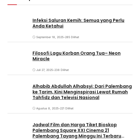
Infeksi Saluran Kemih: Semua yang Perlu
Anda Ketahui
September 18, 2025
•
285 Dilihat
Filosofi Lagu Korban Orang Tua– Neon
Miracle
Juli 27, 2025
•
238 Dilihat
Alhabib Abdullah Alhabsyi: Dari Palembang
ke Tarim, Kini Menginspirasi Lewat Rumah
Tahfidz dan Televisi Nasional
Agustus 8, 2025
•
221 Dilihat
Jadwal Film dan Harga Tiket Bioskop
Palembang Square XXI Cinema 21
Palembang Tayang Minggu Ini Terbaru