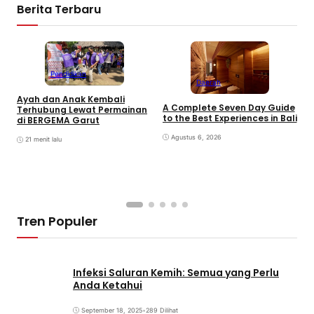
Berita Terbaru
Pendidikan
Daerah
Ayah dan Anak Kembali
A Complete Seven Day Guide
M
Terhubung Lewat Permainan
to the Best Experiences in Bali
B
di BERGEMA Garut
K
Agustus 6, 2026
21 menit lalu
Tren Populer
Infeksi Saluran Kemih: Semua yang Perlu
Anda Ketahui
September 18, 2025
•
289 Dilihat