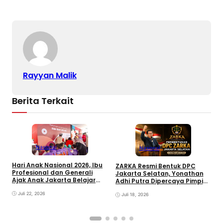
Rayyan Malik
Berita Terkait
Nasional
Nasional
Hari Anak Nasional 2026, Ibu
Z
ZARKA Resmi Bentuk DPC
Profesional dan Generali
J
Jakarta Selatan, Yonathan
Ajak Anak Jakarta Belajar
H
Adhi Putra Dipercaya Pimpin
Pilah Sampah Lewat
K
Gerakan Kontrol Sosial
Permainan Edukatif
Juli 22, 2026
Juli 18, 2026