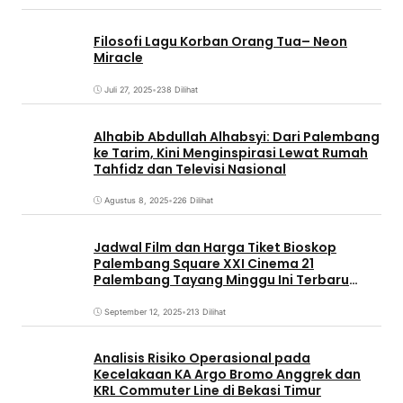
Filosofi Lagu Korban Orang Tua– Neon
Miracle
Juli 27, 2025
•
238 Dilihat
Alhabib Abdullah Alhabsyi: Dari Palembang
ke Tarim, Kini Menginspirasi Lewat Rumah
Tahfidz dan Televisi Nasional
Agustus 8, 2025
•
226 Dilihat
Jadwal Film dan Harga Tiket Bioskop
Palembang Square XXI Cinema 21
Palembang Tayang Minggu Ini Terbaru
Coming Soon
September 12, 2025
•
213 Dilihat
Analisis Risiko Operasional pada
Kecelakaan KA Argo Bromo Anggrek dan
KRL Commuter Line di Bekasi Timur