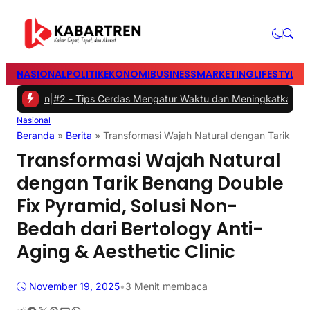
NASIONAL
POLITIK
EKONOMI
BUSINESS
MARKETING
LIFESTYLE
T
kan
|
#2 -
Tips Cerdas Mengatur Waktu dan Meningkatkan Produktivit
Nasional
Beranda
»
Berita
»
Transformasi Wajah Natural dengan Tarik Bena
Transformasi Wajah Natural
dengan Tarik Benang Double
Fix Pyramid, Solusi Non-
Bedah dari Bertology Anti-
Aging & Aesthetic Clinic
November 19, 2025
•
3 Menit membaca