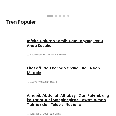
Tren Populer
Infeksi Saluran Kemih: Semua yang Perlu
Anda Ketahui
September 18, 2025
•
286 Dilihat
Filosofi Lagu Korban Orang Tua– Neon
Miracle
Juli 27, 2025
•
238 Dilihat
Alhabib Abdullah Alhabsyi: Dari Palembang
ke Tarim, Kini Menginspirasi Lewat Rumah
Tahfidz dan Televisi Nasional
Agustus 8, 2025
•
223 Dilihat