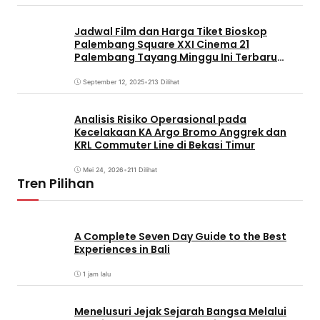
Jadwal Film dan Harga Tiket Bioskop
Palembang Square XXI Cinema 21
Palembang Tayang Minggu Ini Terbaru
Coming Soon
September 12, 2025
•
213 Dilihat
Analisis Risiko Operasional pada
Kecelakaan KA Argo Bromo Anggrek dan
KRL Commuter Line di Bekasi Timur
Mei 24, 2026
•
211 Dilihat
Tren Pilihan
A Complete Seven Day Guide to the Best
Experiences in Bali
1 jam lalu
Menelusuri Jejak Sejarah Bangsa Melalui