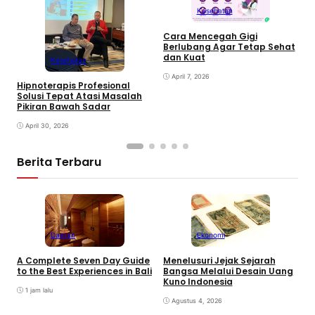
Kesehatan
Cara Mencegah Gigi
Berlubang Agar Tetap Sehat
T
dan Kuat
Kesehatan
S
April 7, 2026
Hipnoterapis Profesional
Solusi Tepat Atasi Masalah
Pikiran Bawah Sadar
April 30, 2026
Berita Terbaru
Daerah
Ekonomi
K
A Complete Seven Day Guide
Menelusuri Jejak Sejarah
H
to the Best Experiences in Bali
Bangsa Melalui Desain Uang
B
Kuno Indonesia
B
1 jam lalu
Agustus 4, 2026