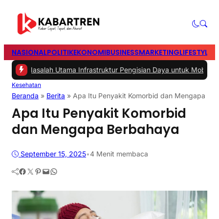
NASIONAL
POLITIK
EKONOMI
BUSINESS
MARKETING
LIFESTYLE
T
Masalah Utama Infrastruktur Pengisian Daya untuk Mobil Listrik yang
Kesehatan
Beranda
»
Berita
»
Apa Itu Penyakit Komorbid dan Mengapa Be
Apa Itu Penyakit Komorbid
dan Mengapa Berbahaya
September 15, 2025
•
4 Menit membaca
Facebook
Twitter
Pinterest
Mail
WhatsApp