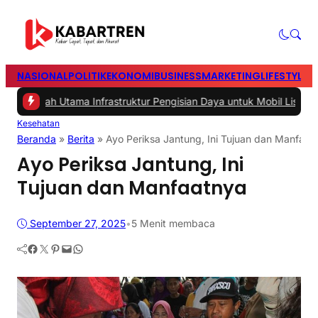
NASIONAL
POLITIK
EKONOMI
BUSINESS
MARKETING
LIFESTYLE
T
ah Utama Infrastruktur Pengisian Daya untuk Mobil Listrik yang Perl
Kesehatan
Beranda
»
Berita
»
Ayo Periksa Jantung, Ini Tujuan dan Manfaat
Ayo Periksa Jantung, Ini
Tujuan dan Manfaatnya
September 27, 2025
•
5 Menit membaca
Facebook
Twitter
Pinterest
Mail
WhatsApp