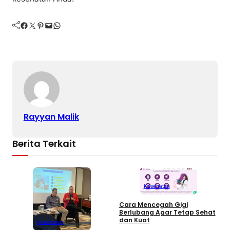
Facebook
Twitter
Pinterest
Mail
WhatsApp
Rayyan Malik
Berita Terkait
Kesehatan
Cara Mencegah Gigi
Berlubang Agar Tetap Sehat
T
dan Kuat
Kesehatan
S