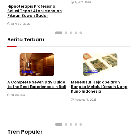
April 7, 2026
Hipnoterapis Profesional
Solusi Tepat Atasi Masalah
Pikiran Bawah Sadar
April 30, 2026
Berita Terbaru
Daerah
Ekonomi
K
A Complete Seven Day Guide
Menelusuri Jejak Sejarah
H
to the Best Experiences in Bali
Bangsa Melalui Desain Uang
B
Kuno Indonesia
B
18 jam lalu
Agustus 4, 2026
Tren Populer