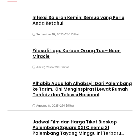
Infeksi Saluran Kemih: Semua yang Perlu
Anda Ketahui
September 18, 2025
•
286 Dilihat
Filosofi Lagu Korban Orang Tua– Neon
Miracle
Juli 27, 2025
•
238 Dilihat
Alhabib Abdullah Alhabsyi: Dari Palembang
ke Tarim, Kini Menginspirasi Lewat Rumah
Tahfidz dan Televisi Nasional
Agustus 8, 2025
•
224 Dilihat
Jadwal Film dan Harga Tiket Bioskop
Palembang Square XXI Cinema 21
Palembang Tayang Minggu Ini Terbaru
Coming Soon