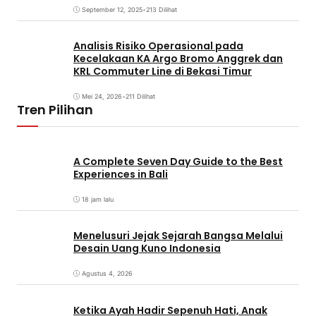
September 12, 2025
•
213 Dilihat
Analisis Risiko Operasional pada
Kecelakaan KA Argo Bromo Anggrek dan
KRL Commuter Line di Bekasi Timur
Mei 24, 2026
•
211 Dilihat
Tren Pilihan
A Complete Seven Day Guide to the Best
Experiences in Bali
18 jam lalu
Menelusuri Jejak Sejarah Bangsa Melalui
Desain Uang Kuno Indonesia
Agustus 4, 2026
Ketika Ayah Hadir Sepenuh Hati, Anak