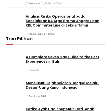
September 12, 2025
•
213 Dilihat
Analisis Risiko Operasional pada
Kecelakaan KA Argo Bromo Anggrek dan
KRL Commuter Line di Bekasi Timur
Mei 24, 2026
•
211 Dilihat
Tren Pilihan
A Complete Seven Day Guide to the Best
Experiences in Bali
6 jam lalu
Menelusuri Jejak Sejarah Bangsa Melalui
Desain Uang Kuno Indonesia
Agustus 4, 2026
Ketika Ayah Hadir Sepenuh Hati, Anak