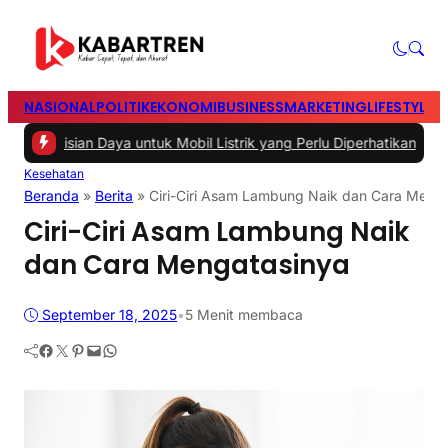
NASIONAL
POLITIK
EKONOMI
BUSINESS
MARKETING
LIFESTYLE
T
n Daya untuk Mobil Listrik yang Perlu Diperhatikan
|
#3 -
Panduan Bel
Kesehatan
Beranda
»
Berita
»
Ciri-Ciri Asam Lambung Naik dan Cara Meng
Ciri-Ciri Asam Lambung Naik
dan Cara Mengatasinya
September 18, 2025
•
5 Menit membaca
Facebook
Twitter
Pinterest
Mail
WhatsApp