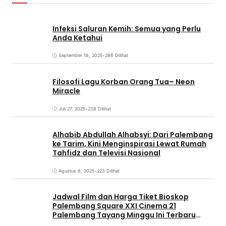
Infeksi Saluran Kemih: Semua yang Perlu
Anda Ketahui
September 18, 2025
•
286 Dilihat
Filosofi Lagu Korban Orang Tua– Neon
Miracle
Juli 27, 2025
•
238 Dilihat
Alhabib Abdullah Alhabsyi: Dari Palembang
ke Tarim, Kini Menginspirasi Lewat Rumah
Tahfidz dan Televisi Nasional
Agustus 8, 2025
•
223 Dilihat
Jadwal Film dan Harga Tiket Bioskop
Palembang Square XXI Cinema 21
Palembang Tayang Minggu Ini Terbaru
Coming Soon