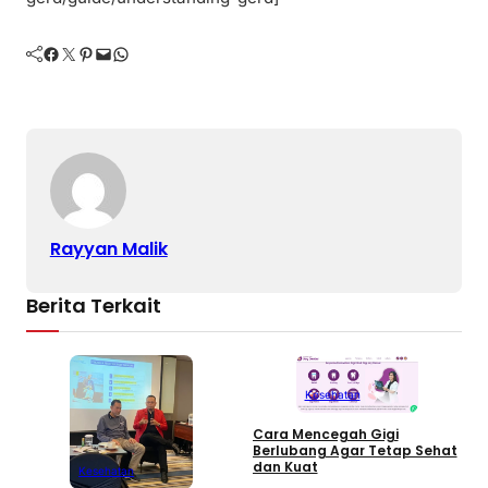
Facebook
Twitter
Pinterest
Mail
WhatsApp
Rayyan Malik
Berita Terkait
Kesehatan
Cara Mencegah Gigi
Berlubang Agar Tetap Sehat
T
dan Kuat
Kesehatan
S