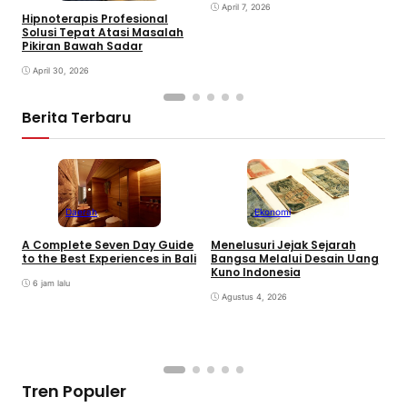
April 7, 2026
Hipnoterapis Profesional
Solusi Tepat Atasi Masalah
Pikiran Bawah Sadar
April 30, 2026
Berita Terbaru
Daerah
Ekonomi
K
A Complete Seven Day Guide
Menelusuri Jejak Sejarah
H
to the Best Experiences in Bali
Bangsa Melalui Desain Uang
B
Kuno Indonesia
B
6 jam lalu
Agustus 4, 2026
Tren Populer