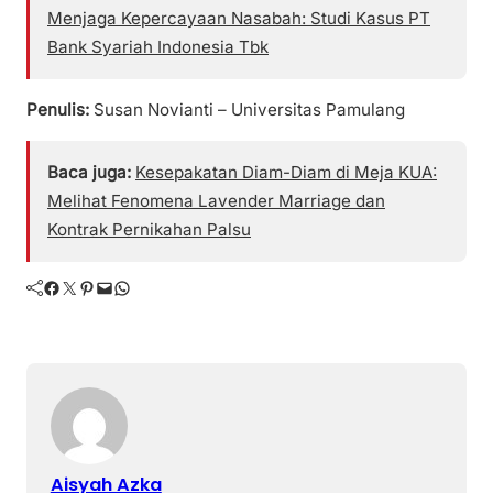
Menjaga Kepercayaan Nasabah: Studi Kasus PT
Bank Syariah Indonesia Tbk
Penulis:
Susan Novianti – Universitas Pamulang
Baca juga:
Kesepakatan Diam-Diam di Meja KUA:
Melihat Fenomena Lavender Marriage dan
Kontrak Pernikahan Palsu
Facebook
Twitter
Pinterest
Mail
WhatsApp
Aisyah Azka