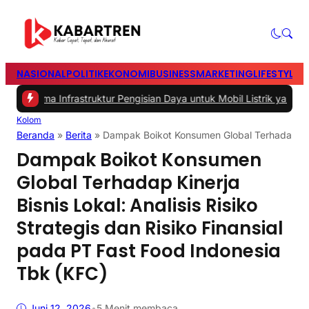
NASIONAL
POLITIK
EKONOMI
BUSINESS
MARKETING
LIFESTYLE
T
a Infrastruktur Pengisian Daya untuk Mobil Listrik yang Perlu Dipe
Kolom
Beranda
»
Berita
»
Dampak Boikot Konsumen Global Terhadap Kiner
Dampak Boikot Konsumen
Global Terhadap Kinerja
Bisnis Lokal: Analisis Risiko
Strategis dan Risiko Finansial
pada PT Fast Food Indonesia
Tbk (KFC)
Juni 12, 2026
•
5 Menit membaca