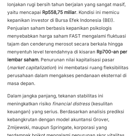
lonjakan rugi bersih tahun berjalan yang sangat masif,
yaitu mencapai
Rp558,75 miliar
. Kondisi ini memicu
kepanikan investor di Bursa Efek Indonesia (BEI).
Penjualan saham berbasis kepanikan psikologis
menyebabkan harga saham FAST mengalami fluktuasi
tajam dan cenderung merosot secara berkala hingga
menyentuh level terendahnya di kisaran
Rp700-an per
lembar saham
. Penurunan nilai kapitalisasi pasar
(
market capitalization
) ini membatasi ruang fleksibilitas
perusahaan dalam mengakses pendanaan eksternal di
masa depan.
Dalam jangka panjang, tekanan stabilitas ini
meningkatkan risiko
financial distress
(kesulitan
keuangan) yang serius. Berdasarkan analisis prediksi
kebangkrutan dengan model akuntansi Grover,
Zmijewski, maupun Springate, korporasi yang
terdampak boikot mengalami penurunan skor vitalitas