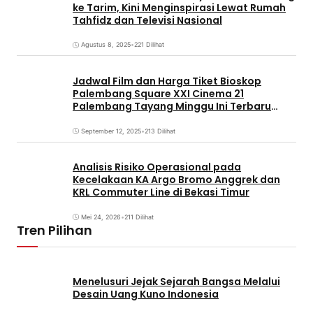
ke Tarim, Kini Menginspirasi Lewat Rumah
Tahfidz dan Televisi Nasional
Agustus 8, 2025
•
221 Dilihat
Jadwal Film dan Harga Tiket Bioskop
Palembang Square XXI Cinema 21
Palembang Tayang Minggu Ini Terbaru
Coming Soon
September 12, 2025
•
213 Dilihat
Analisis Risiko Operasional pada
Kecelakaan KA Argo Bromo Anggrek dan
KRL Commuter Line di Bekasi Timur
Mei 24, 2026
•
211 Dilihat
Tren Pilihan
Menelusuri Jejak Sejarah Bangsa Melalui
Desain Uang Kuno Indonesia