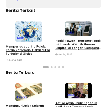
Berita Terkait
Kolom
Kolom
Posisi Rawan Terotomatisasi?
M
Ini Investasi Wajib Human
Memperluas Jaring Pajak:
d
Capital di Tengah Gempuran
Peran Reformasi Fiskal di Era
K
AI
Turbulensi Global
K
Juni 14, 2026
I
Juni 14, 2026
Berita Terbaru
Daerah
Ekonomi
Ketika Ayah Hadir Sepenuh
B
Menelusuri Jejak Sejarah
Hati, Anak Tumbuh Lebih
P