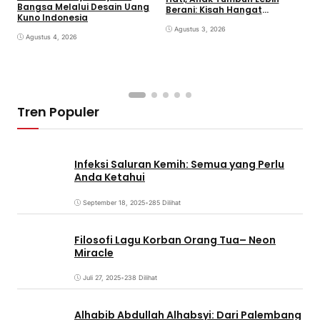
Bangsa Melalui Desain Uang
Berani: Kisah Hangat
S
Kuno Indonesia
BERGEMA di Palembang
d
Agustus 3, 2026
Agustus 4, 2026
Tren Populer
Infeksi Saluran Kemih: Semua yang Perlu
Anda Ketahui
September 18, 2025
•
285 Dilihat
Filosofi Lagu Korban Orang Tua– Neon
Miracle
Juli 27, 2025
•
238 Dilihat
Alhabib Abdullah Alhabsyi: Dari Palembang