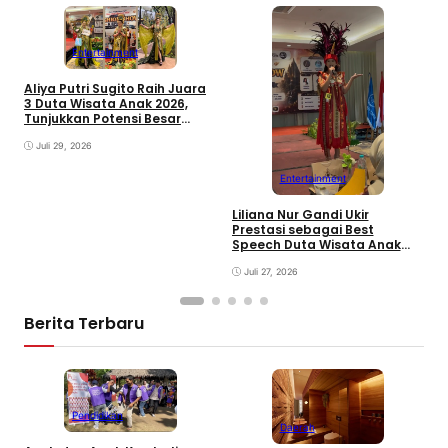
Entertainment
Aliya Putri Sugito Raih Juara
3 Duta Wisata Anak 2026,
Tunjukkan Potensi Besar
sebagai Model Masa Depan
Indonesia
Juli 29, 2026
Entertainment
Z
T
Liliana Nur Gandi Ukir
D
Prestasi sebagai Best
2
Speech Duta Wisata Anak
2026, Inspirasi Generasi
Muda
Juli 27, 2026
Berita Terbaru
Pendidikan
Daerah