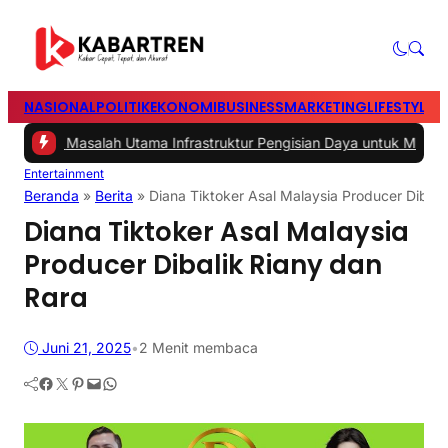
NASIONAL
POLITIK
EKONOMI
BUSINESS
MARKETING
LIFESTYLE
T
#2 -
Masalah Utama Infrastruktur Pengisian Daya untuk Mobil Listrik
Entertainment
Beranda
»
Berita
»
Diana Tiktoker Asal Malaysia Producer Dibali
Diana Tiktoker Asal Malaysia
Producer Dibalik Riany dan
Rara
Juni 21, 2025
•
2 Menit membaca
Facebook
Twitter
Pinterest
Mail
WhatsApp