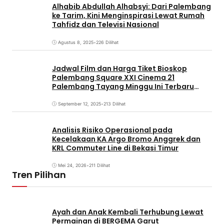
Alhabib Abdullah Alhabsyi: Dari Palembang
ke Tarim, Kini Menginspirasi Lewat Rumah
Tahfidz dan Televisi Nasional
Agustus 8, 2025
•
226 Dilihat
Jadwal Film dan Harga Tiket Bioskop
Palembang Square XXI Cinema 21
Palembang Tayang Minggu Ini Terbaru
Coming Soon
September 12, 2025
•
213 Dilihat
Analisis Risiko Operasional pada
Kecelakaan KA Argo Bromo Anggrek dan
KRL Commuter Line di Bekasi Timur
Mei 24, 2026
•
211 Dilihat
Tren Pilihan
Ayah dan Anak Kembali Terhubung Lewat
Permainan di BERGEMA Garut