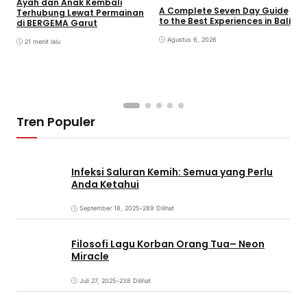
Ayah dan Anak Kembali
A Complete Seven Day Guide
M
Terhubung Lewat Permainan
to the Best Experiences in Bali
B
di BERGEMA Garut
K
Agustus 6, 2026
21 menit lalu
Tren Populer
Infeksi Saluran Kemih: Semua yang Perlu
Anda Ketahui
September 18, 2025
•
289 Dilihat
Filosofi Lagu Korban Orang Tua– Neon
Miracle
Juli 27, 2025
•
238 Dilihat