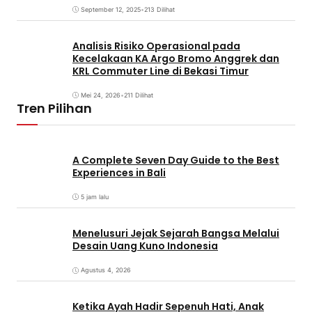
September 12, 2025
•
213 Dilihat
Analisis Risiko Operasional pada
Kecelakaan KA Argo Bromo Anggrek dan
KRL Commuter Line di Bekasi Timur
Mei 24, 2026
•
211 Dilihat
Tren Pilihan
A Complete Seven Day Guide to the Best
Experiences in Bali
5 jam lalu
Menelusuri Jejak Sejarah Bangsa Melalui
Desain Uang Kuno Indonesia
Agustus 4, 2026
Ketika Ayah Hadir Sepenuh Hati, Anak