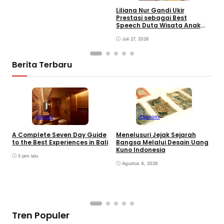
T
Liliana Nur Gandi Ukir
D
Prestasi sebagai Best
2
Speech Duta Wisata Anak
2026, Inspirasi Generasi
Muda
Juli 27, 2026
Berita Terbaru
Daerah
Ekonomi
K
A Complete Seven Day Guide
Menelusuri Jejak Sejarah
H
to the Best Experiences in Bali
Bangsa Melalui Desain Uang
B
Kuno Indonesia
B
5 jam lalu
Agustus 4, 2026
Tren Populer