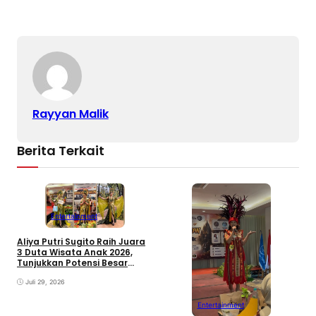
Rayyan Malik
Berita Terkait
Entertainment
Aliya Putri Sugito Raih Juara
3 Duta Wisata Anak 2026,
Tunjukkan Potensi Besar
sebagai Model Masa Depan
Indonesia
Juli 29, 2026
Entertainment
Z