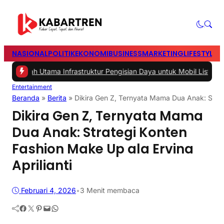
NASIONAL
POLITIK
EKONOMI
BUSINESS
MARKETING
LIFESTYLE
T
lah Utama Infrastruktur Pengisian Daya untuk Mobil Listrik yang Per
Entertainment
Beranda
»
Berita
»
Dikira Gen Z, Ternyata Mama Dua Anak: Strate
Dikira Gen Z, Ternyata Mama
Dua Anak: Strategi Konten
Fashion Make Up ala Ervina
Aprilianti
Februari 4, 2026
•
3 Menit membaca
Facebook
Twitter
Pinterest
Mail
WhatsApp