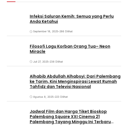
Infeksi Saluran Kemih: Semua yang Perlu
Anda Ketahui
September 18, 2025
•
286 Dilihat
Filosofi Lagu Korban Orang Tua– Neon
Miracle
Juli 27, 2025
•
238 Dilihat
Alhabib Abdullah Alhabsyi: Dari Palembang
ke Tarim, Kini Menginspirasi Lewat Rumah
Tahfidz dan Televisi Nasional
Agustus 8, 2025
•
223 Dilihat
Jadwal Film dan Harga Tiket Bioskop
Palembang Square XXI Cinema 21
Palembang Tayang Minggu Ini Terbaru
Coming Soon