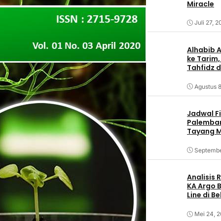
Miracle
Juli 27, 
Alhabib 
ke Tarim,
Tahfidz d
Agustus 8
Jadwal F
Palemban
Tayang M
Septembe
Analisis
KA Argo 
Line di B
Mei 24, 