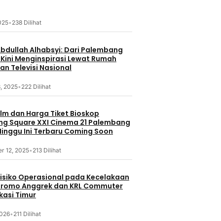
2025
•
238 Dilihat
Abdullah Alhabsyi: Dari Palembang
 Kini Menginspirasi Lewat Rumah
an Televisi Nasional
, 2025
•
222 Dilihat
ilm dan Harga Tiket Bioskop
g Square XXI Cinema 21 Palembang
inggu Ini Terbaru Coming Soon
r 12, 2025
•
213 Dilihat
 Risiko Operasional pada Kecelakaan
Bromo Anggrek dan KRL Commuter
ekasi Timur
2026
•
211 Dilihat