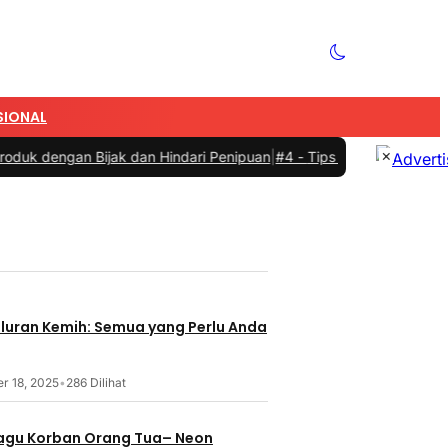
SIONAL
×
ijak dan Hindari Penipuan
|
#4 -
Tips Memilih Sepatu Marathon yang 
aluran Kemih: Semua yang Perlu Anda
r 18, 2025
•
286 Dilihat
 Lagu Korban Orang Tua– Neon