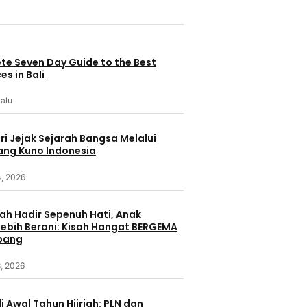
te Seven Day Guide to the Best
es in Bali
lalu
i Jejak Sejarah Bangsa Melalui
ang Kuno Indonesia
4, 2026
ah Hadir Sepenuh Hati, Anak
ebih Berani: Kisah Hangat BERGEMA
bang
, 2026
i Awal Tahun Hijriah: PLN dan