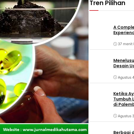
Tren Pilihan
A Comple
Experienc
37 menit 
Menelusur
Desain U
Agustus 
Ketika Ay
Tumbuh L
di Palem
Agustus 3
Berbagi d