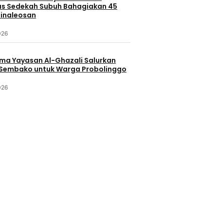
s Sedekah Subuh Bahagiakan 45
Minaleosan
026
ama Yayasan Al-Ghazali Salurkan
Sembako untuk Warga Probolinggo
026