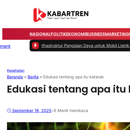
NASIONAL
POLITIK
EKONOMI
BUSINESS
MARKETING
ma Infrastruktur Pengisian Daya untuk Mobil Listrik yang Perlu Dipe
Kesehatan
Beranda
»
Berita
»
Edukasi tentang apa itu katarak
Edukasi tentang apa itu
September 18, 2025
•
6 Menit membaca