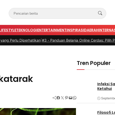
LIFESTYLE
TEKNOLOGI
ENTERTAINMENT
INSPIRASI
DAERAH
INTERNA
rhatikan
|
#3 -
Panduan Belanja Online Cerdas: Pilih Produk dengan B
Tren Populer
 katarak
Infeksi S
Ketahui
Facebook
Twitter
Pinterest
Mail
WhatsApp
Septembe
Filosofi