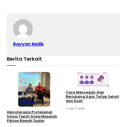
Rayyan Malik
Berita Terkait
Kesehatan
Cara Mencegah Gigi
Berlubang Agar Tetap Sehat
T
dan Kuat
Kesehatan
S
April 7, 2026
Hipnoterapis Profesional
Solusi Tepat Atasi Masalah
Pikiran Bawah Sadar