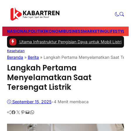
NASIONAL
POLITIK
EKONOMI
BUSINESS
MARKETING
LIFESTYLE
T
 Utama Infrastruktur Pengisian Daya untuk Mobil Listrik yang Perlu 
Kesehatan
Beranda
»
Berita
»
Langkah Pertama Menyelamatkan Saat Tersen
Langkah Pertama
Menyelamatkan Saat
Tersengat Listrik
September 15, 2025
•
4 Menit membaca
Facebook
Twitter
Pinterest
Mail
WhatsApp