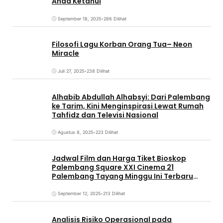
Anda Ketahui
September 18, 2025
•
286 Dilihat
Filosofi Lagu Korban Orang Tua– Neon
Miracle
Juli 27, 2025
•
238 Dilihat
Alhabib Abdullah Alhabsyi: Dari Palembang
ke Tarim, Kini Menginspirasi Lewat Rumah
Tahfidz dan Televisi Nasional
Agustus 8, 2025
•
223 Dilihat
Jadwal Film dan Harga Tiket Bioskop
Palembang Square XXI Cinema 21
Palembang Tayang Minggu Ini Terbaru
Coming Soon
September 12, 2025
•
213 Dilihat
Analisis Risiko Operasional pada