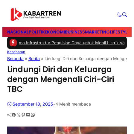
NASIONAL
POLITIK
EKONOMI
BUSINESS
MARKETING
LIFESTYLE
T
ma Infrastruktur Pengisian Daya untuk Mobil Listrik yang Perlu Dipe
Kesehatan
Beranda
»
Berita
»
Lindungi Diri dan Keluarga dengan Mengenali 
Lindungi Diri dan Keluarga
dengan Mengenali Ciri-Ciri
TBC
September 18, 2025
•
4 Menit membaca
Facebook
Twitter
Pinterest
Mail
WhatsApp