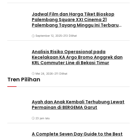
Jadwal Film dan Harga Tiket Bioskop
Palembang Square XXI Cinema 21
Palembang Tayang Minggu Ini Terbaru
Coming Soon
September 12, 2025
•
213 Dilihat
Analisis Risiko Operasional pada
Kecelakaan KA Argo Bromo Anggrek dan
KRL Commuter Line di Bekasi Timur
Mei 24, 2026
•
211 Dilihat
Tren Pilihan
Ayah dan Anak Kembali Terhubung Lewat
Permainan di BERGEMA Garut
23 jam lalu
A Complete Seven Day Guide to the Best