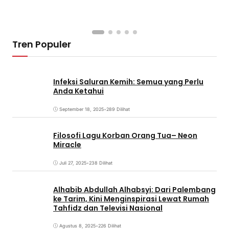
Tren Populer
Infeksi Saluran Kemih: Semua yang Perlu
Anda Ketahui
September 18, 2025
•
289 Dilihat
Filosofi Lagu Korban Orang Tua– Neon
Miracle
Juli 27, 2025
•
238 Dilihat
Alhabib Abdullah Alhabsyi: Dari Palembang
ke Tarim, Kini Menginspirasi Lewat Rumah
Tahfidz dan Televisi Nasional
Agustus 8, 2025
•
226 Dilihat