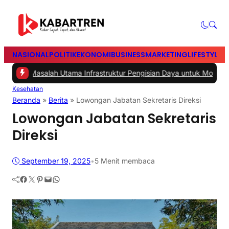
NASIONAL
POLITIK
EKONOMI
BUSINESS
MARKETING
LIFESTYLE
T
asalah Utama Infrastruktur Pengisian Daya untuk Mobil Listrik yang
Kesehatan
Beranda
»
Berita
»
Lowongan Jabatan Sekretaris Direksi
Lowongan Jabatan Sekretaris
Direksi
September 19, 2025
•
5 Menit membaca
Facebook
Twitter
Pinterest
Mail
WhatsApp