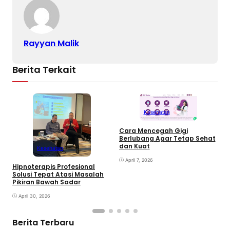
Rayyan Malik
Berita Terkait
Kesehatan
Cara Mencegah Gigi
Berlubang Agar Tetap Sehat
T
dan Kuat
Kesehatan
S
April 7, 2026
Hipnoterapis Profesional
Solusi Tepat Atasi Masalah
Pikiran Bawah Sadar
April 30, 2026
Berita Terbaru