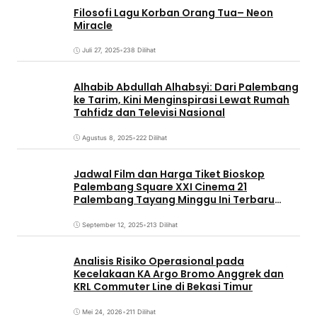
Filosofi Lagu Korban Orang Tua– Neon
Miracle
Juli 27, 2025
•
238 Dilihat
Alhabib Abdullah Alhabsyi: Dari Palembang
ke Tarim, Kini Menginspirasi Lewat Rumah
Tahfidz dan Televisi Nasional
Agustus 8, 2025
•
222 Dilihat
Jadwal Film dan Harga Tiket Bioskop
Palembang Square XXI Cinema 21
Palembang Tayang Minggu Ini Terbaru
Coming Soon
September 12, 2025
•
213 Dilihat
Analisis Risiko Operasional pada
Kecelakaan KA Argo Bromo Anggrek dan
KRL Commuter Line di Bekasi Timur
Mei 24, 2026
•
211 Dilihat