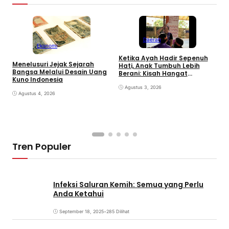
Daerah
Ekonomi
Ketika Ayah Hadir Sepenuh
B
Menelusuri Jejak Sejarah
Hati, Anak Tumbuh Lebih
P
Bangsa Melalui Desain Uang
Berani: Kisah Hangat
S
Kuno Indonesia
BERGEMA di Palembang
d
Agustus 3, 2026
Agustus 4, 2026
Tren Populer
Infeksi Saluran Kemih: Semua yang Perlu
Anda Ketahui
September 18, 2025
•
285 Dilihat