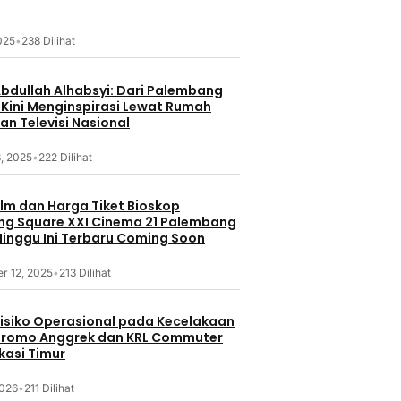
2025
•
238 Dilihat
Abdullah Alhabsyi: Dari Palembang
 Kini Menginspirasi Lewat Rumah
an Televisi Nasional
, 2025
•
222 Dilihat
ilm dan Harga Tiket Bioskop
g Square XXI Cinema 21 Palembang
inggu Ini Terbaru Coming Soon
r 12, 2025
•
213 Dilihat
 Risiko Operasional pada Kecelakaan
Bromo Anggrek dan KRL Commuter
ekasi Timur
2026
•
211 Dilihat