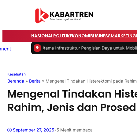
NASIONAL
POLITIK
EKONOMI
BUSINESS
MARKETING
salah Utama Infrastruktur Pengisian Daya untuk Mobil Listrik yang 
Kesehatan
Beranda
»
Berita
»
Mengenal Tindakan Histerektomi pada Rahim
Mengenal Tindakan Hist
Rahim, Jenis dan Prose
September 27, 2025
•
5 Menit membaca