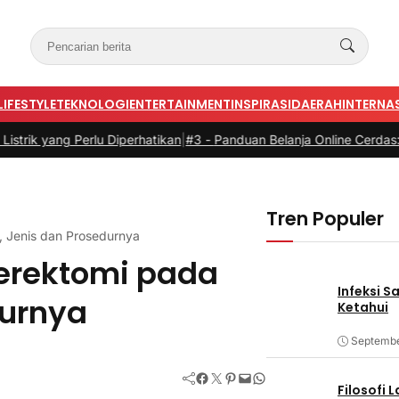
LIFESTYLE
TEKNOLOGI
ENTERTAINMENT
INSPIRASI
DAERAH
INTERNA
Perlu Diperhatikan
|
#3 -
Panduan Belanja Online Cerdas: Pilih Produk
Tren Populer
, Jenis dan Prosedurnya
erektomi pada
Infeksi S
durnya
Ketahui
Septembe
Facebook
Twitter
Pinterest
Mail
WhatsApp
Filosofi