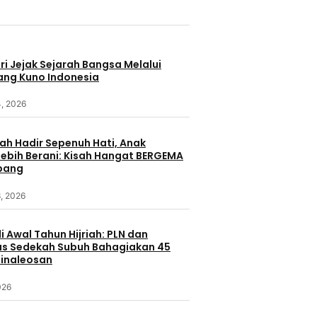
i Jejak Sejarah Bangsa Melalui
ang Kuno Indonesia
4, 2026
ah Hadir Sepenuh Hati, Anak
ebih Berani: Kisah Hangat BERGEMA
bang
, 2026
i Awal Tahun Hijriah: PLN dan
s Sedekah Subuh Bahagiakan 45
Minaleosan
026