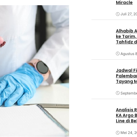
Miracle
Juli 27, 
Alhabib 
ke Tarim,
Tahfidz d
Agustus 8
Jadwal F
Palemban
Tayang M
Septembe
Analisis
KA Argo 
Line di B
Mei 24, 