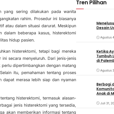
Tren Pilihan
n yang sering dilakukan pada wanita
ngkatan rahim. Prosedur ini biasanya
Menelusur
tif atau dalam situasi darurat. Meskipun
Desain U
un dalam beberapa kasus, histerektomi
Agustus 
itas hidup pasien.
kan histerektomi, tetapi bagi mereka
Ketika Ay
Tumbuh L
ni secara menyeluruh. Dari jenis-jenis
di Palem
ek perlu dipertimbangkan dengan matang
Agustus 3
Selain itu, pemahaman tentang proses
en dapat merasa lebih siap dan nyaman
Berbagi d
Komunita
Anak di 
tentang histerektomi, termasuk alasan-
Juli 31, 2
bagai jenis histerektomi yang tersedia,
ga akan memberikan informasi tentang