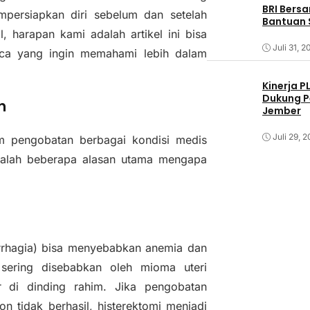
BRI Bers
mpersiapkan diri sebelum dan setelah
Bantuan 
, harapan kami adalah artikel ini bisa
Juli 31, 2
ca yang ingin memahami lebih dalam
Kinerja P
Dukung P
n
Jember
Juli 29, 
lam pengobatan berbagai kondisi medis
adalah beberapa alasan utama mengapa
rrhagia) bisa menyebabkan anemia dan
 sering disebabkan oleh mioma uteri
er di dinding rahim. Jika pengobatan
n tidak berhasil, histerektomi menjadi