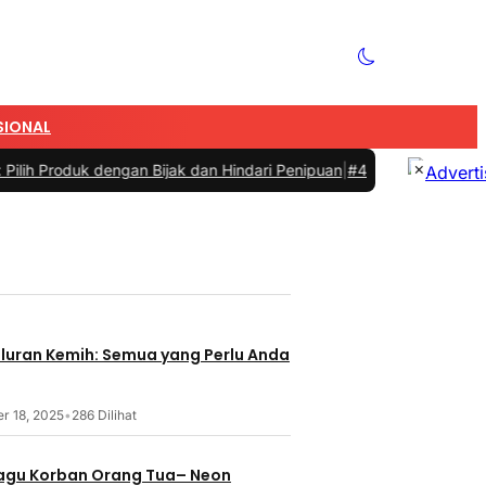
SIONAL
×
 dengan Bijak dan Hindari Penipuan
|
#4 -
Tips Memilih Sepatu Marat
aluran Kemih: Semua yang Perlu Anda
r 18, 2025
•
286 Dilihat
 Lagu Korban Orang Tua– Neon