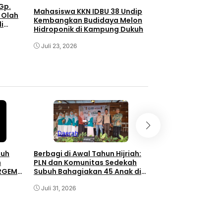
Gp.
Mahasiswa KKN IDBU 38 Undip
KKN UNDIP Hadirk
 Olah
Kembangkan Budidaya Melon
Farming untuk Ke
i
Hidroponik di Kampung Dukuh
Pangan Masyarak
ong
konomi
Juli 23, 2026
Juli 23, 2026
anjir
Daerah
nuh
Berbagi di Awal Tahun Hijriah:
h
PLN dan Komunitas Sedekah
ERGEMA
Subuh Bahagiakan 45 Anak di
Daerah
Minaleosan
Juli 31, 2026
BRI Bersama Yaya
Ghazali Salurkan
Sembako untuk W