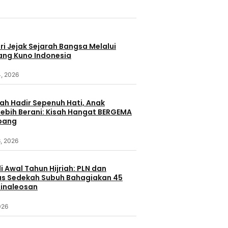
i Jejak Sejarah Bangsa Melalui
ang Kuno Indonesia
4, 2026
ah Hadir Sepenuh Hati, Anak
ebih Berani: Kisah Hangat BERGEMA
bang
, 2026
i Awal Tahun Hijriah: PLN dan
s Sedekah Subuh Bahagiakan 45
Minaleosan
026