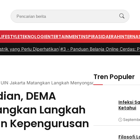
LIFESTYLE
TEKNOLOGI
ENTERTAINMENT
INSPIRASI
DAERAH
INTERNA
erlu Diperhatikan
|
#3 -
Panduan Belanja Online Cerdas: Pilih Produk 
Tren Populer
 UIN Jakarta Matangkan Langkah Menyongsong Satu Tahun Kepen
dian, DEMA
Infeksi S
tangkan Langkah
Ketahui
un Kepengurusan
Septembe
Filosofi