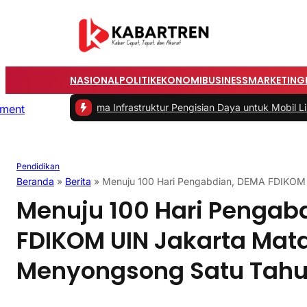
NASIONAL
POLITIK
EKONOMI
BUSINESS
MARKETING
salah Utama Infrastruktur Pengisian Daya untuk Mobil Listrik yang P
Pendidikan
Beranda
»
Berita
»
Menuju 100 Hari Pengabdian, DEMA FDIKOM
Menuju 100 Hari Pengab
FDIKOM UIN Jakarta Ma
Menyongsong Satu Tah