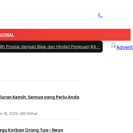
SIONAL
×
dengan Bijak dan Hindari Penipuan
|
#4 -
Tips Memilih Sepatu Marat
gurusan
aluran Kemih: Semua yang Perlu Anda
r 18, 2025
•
285 Dilihat
 Lagu Korban Orang Tua– Neon