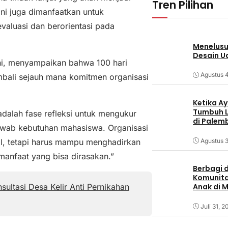
Tren Pilihan
ni juga dimanfaatkan untuk
valuasi dan berorientasi pada
Menelusur
Desain U
, menyampaikan bahwa 100 hari
Agustus 
li sejauh mana komitmen organisasi
Ketika Ay
Tumbuh L
adalah fase refleksi untuk mengukur
di Palem
awab kebutuhan mahasiswa. Organisasi
Agustus 3
l, tetapi harus mampu menghadirkan
manfaat yang bisa dirasakan.”
Berbagi d
Komunita
ultasi Desa Kelir Anti Pernikahan
Anak di 
Juli 31, 2