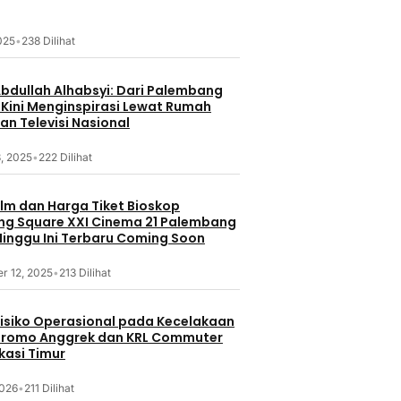
2025
•
238 Dilihat
Abdullah Alhabsyi: Dari Palembang
 Kini Menginspirasi Lewat Rumah
an Televisi Nasional
, 2025
•
222 Dilihat
ilm dan Harga Tiket Bioskop
g Square XXI Cinema 21 Palembang
inggu Ini Terbaru Coming Soon
r 12, 2025
•
213 Dilihat
 Risiko Operasional pada Kecelakaan
Bromo Anggrek dan KRL Commuter
ekasi Timur
2026
•
211 Dilihat