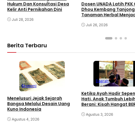
Dosen UNADA Latih PKK 
Hukum Dan Konsultasi Desa
Dhou Kembang Tanjong
Kelir Anti Pernikahan Dini
Tanaman Herbal Menjad
Produk Unggulan Gamp
Juli 28, 2026
untuk Pemberdayaan E
Juli 26, 2026
Perempuan Berdampak B
Berita Terbaru
Daerah
Ekonomi
Ketika Ayah Hadir Sepe
Menelusuri Jejak Sejarah
Hati, Anak Tumbuh Lebi
Bangsa Melalui Desain Uang
Berani: Kisah Hangat B
Kuno Indonesia
di Palembang
Agustus 3, 2026
Agustus 4, 2026