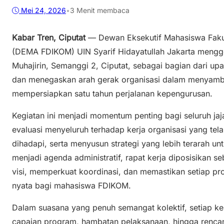
Mei 24, 2026
•
3 Menit membaca
Kabar Tren, Ciputat
— Dewan Eksekutif Mahasiswa Faku
(DEMA FDIKOM) UIN Syarif Hidayatullah Jakarta menggel
Muhajirin, Semanggi 2, Ciputat, sebagai bagian dari up
dan menegaskan arah gerak organisasi dalam menyambu
mempersiapkan satu tahun perjalanan kepengurusan.
Kegiatan ini menjadi momentum penting bagi seluruh ja
evaluasi menyeluruh terhadap kerja organisasi yang te
dihadapi, serta menyusun strategi yang lebih terarah un
menjadi agenda administratif, rapat kerja diposisika
visi, memperkuat koordinasi, dan memastikan setiap p
nyata bagi mahasiswa FDIKOM.
Dalam suasana yang penuh semangat kolektif, setiap 
capaian program, hambatan pelaksanaan, hingga rencan