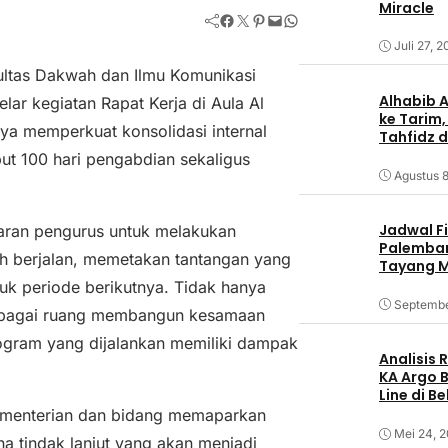
Miracle
Facebook
Twitter
Pinterest
Mail
WhatsApp
Juli 27, 
ltas Dakwah dan Ilmu Komunikasi
Alhabib 
ar kegiatan Rapat Kerja di Aula Al
ke Tarim,
aya memperkuat konsolidasi internal
Tahfidz d
t 100 hari pengabdian sekaligus
Agustus 8
Jadwal F
jaran pengurus untuk melakukan
Palemban
lah berjalan, memetakan tantangan yang
Tayang M
tuk periode berikutnya. Tidak hanya
Septembe
n sebagai ruang membangun kesamaan
rogram yang dijalankan memiliki dampak
Analisis
KA Argo 
Line di B
kementerian dan bidang memaparkan
Mei 24, 
a tindak lanjut yang akan menjadi