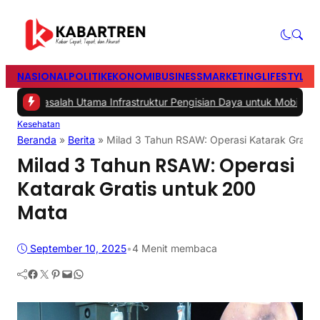
NASIONAL
POLITIK
EKONOMI
BUSINESS
MARKETING
LIFESTYLE
T
asalah Utama Infrastruktur Pengisian Daya untuk Mobil Listrik yang 
Kesehatan
Beranda
»
Berita
»
Milad 3 Tahun RSAW: Operasi Katarak Gratis
Milad 3 Tahun RSAW: Operasi
Katarak Gratis untuk 200
Mata
September 10, 2025
•
4 Menit membaca
Facebook
Twitter
Pinterest
Mail
WhatsApp