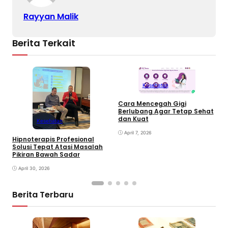
Rayyan Malik
Berita Terkait
Kesehatan
Cara Mencegah Gigi
Berlubang Agar Tetap Sehat
T
dan Kuat
Kesehatan
S
April 7, 2026
Hipnoterapis Profesional
Solusi Tepat Atasi Masalah
Pikiran Bawah Sadar
April 30, 2026
Berita Terbaru