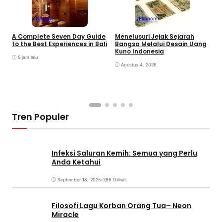
Daerah
Ekonomi
K
A Complete Seven Day Guide
Menelusuri Jejak Sejarah
H
to the Best Experiences in Bali
Bangsa Melalui Desain Uang
B
Kuno Indonesia
B
5 jam lalu
Agustus 4, 2026
Tren Populer
Infeksi Saluran Kemih: Semua yang Perlu
Anda Ketahui
September 18, 2025
•
286 Dilihat
Filosofi Lagu Korban Orang Tua– Neon
Miracle