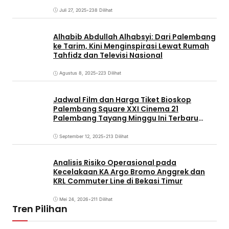
Juli 27, 2025
•
238 Dilihat
Alhabib Abdullah Alhabsyi: Dari Palembang
ke Tarim, Kini Menginspirasi Lewat Rumah
Tahfidz dan Televisi Nasional
Agustus 8, 2025
•
223 Dilihat
Jadwal Film dan Harga Tiket Bioskop
Palembang Square XXI Cinema 21
Palembang Tayang Minggu Ini Terbaru
Coming Soon
September 12, 2025
•
213 Dilihat
Analisis Risiko Operasional pada
Kecelakaan KA Argo Bromo Anggrek dan
KRL Commuter Line di Bekasi Timur
Mei 24, 2026
•
211 Dilihat
Tren Pilihan