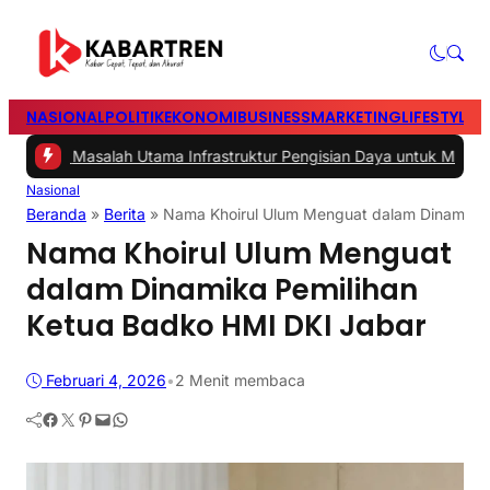
NASIONAL
POLITIK
EKONOMI
BUSINESS
MARKETING
LIFESTYLE
T
#2 -
Masalah Utama Infrastruktur Pengisian Daya untuk Mobil Listrik
Nasional
Beranda
»
Berita
»
Nama Khoirul Ulum Menguat dalam Dinamika 
Nama Khoirul Ulum Menguat
dalam Dinamika Pemilihan
Ketua Badko HMI DKI Jabar
Februari 4, 2026
•
2 Menit membaca
Facebook
Twitter
Pinterest
Mail
WhatsApp