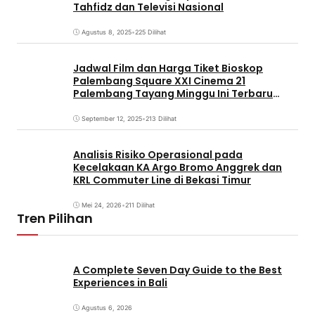
Tahfidz dan Televisi Nasional
Agustus 8, 2025
•
225 Dilihat
Jadwal Film dan Harga Tiket Bioskop
Palembang Square XXI Cinema 21
Palembang Tayang Minggu Ini Terbaru
Coming Soon
September 12, 2025
•
213 Dilihat
Analisis Risiko Operasional pada
Kecelakaan KA Argo Bromo Anggrek dan
KRL Commuter Line di Bekasi Timur
Mei 24, 2026
•
211 Dilihat
Tren Pilihan
A Complete Seven Day Guide to the Best
Experiences in Bali
Agustus 6, 2026