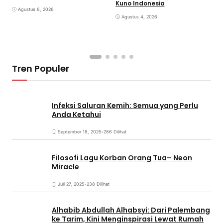
Kuno Indonesia
B
Agustus 6, 2026
Agustus 4, 2026
Tren Populer
Infeksi Saluran Kemih: Semua yang Perlu
Anda Ketahui
September 18, 2025
•
286 Dilihat
Filosofi Lagu Korban Orang Tua– Neon
Miracle
Juli 27, 2025
•
238 Dilihat
Alhabib Abdullah Alhabsyi: Dari Palembang
ke Tarim, Kini Menginspirasi Lewat Rumah