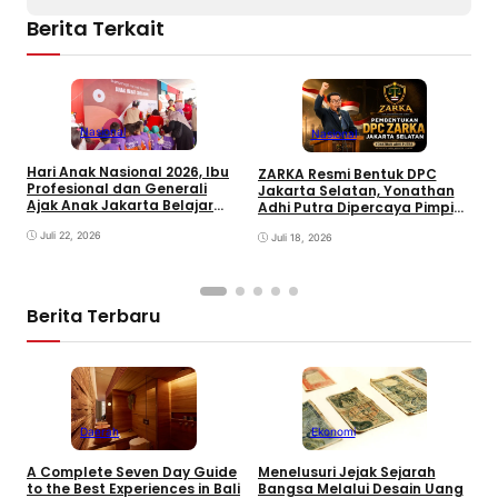
Berita Terkait
Nasional
Nasional
Hari Anak Nasional 2026, Ibu
Z
ZARKA Resmi Bentuk DPC
Profesional dan Generali
J
Jakarta Selatan, Yonathan
Ajak Anak Jakarta Belajar
H
Adhi Putra Dipercaya Pimpin
Pilah Sampah Lewat
K
Gerakan Kontrol Sosial
Permainan Edukatif
Juli 22, 2026
Juli 18, 2026
Berita Terbaru
Daerah
Ekonomi
K
A Complete Seven Day Guide
Menelusuri Jejak Sejarah
H
to the Best Experiences in Bali
Bangsa Melalui Desain Uang
B