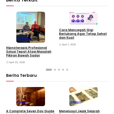
Kesehatan
Cara Mencegah Gigi
Berlubang Agar Tetap Sehat
T
dan Kuat
Kesehatan
S
April 7, 2026
Hipnoterapis Profesional
Solusi Tepat Atasi Masalah
Pikiran Bawah Sadar
April 30, 2026
Berita Terbaru
Daerah
Ekonomi
K
A Complete Seven Day Guide
Menelusuri Jejak Sejarah
H