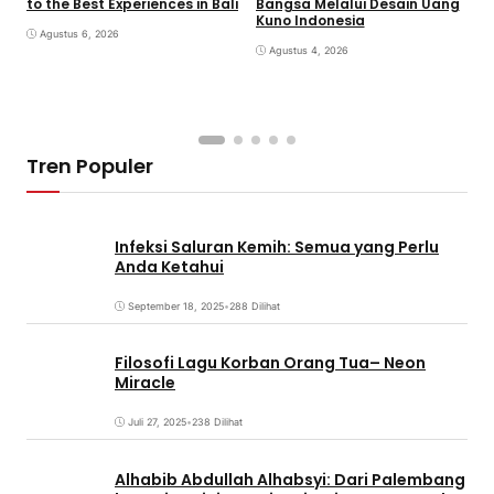
to the Best Experiences in Bali
Bangsa Melalui Desain Uang
B
Kuno Indonesia
B
Agustus 6, 2026
Agustus 4, 2026
Tren Populer
Infeksi Saluran Kemih: Semua yang Perlu
Anda Ketahui
September 18, 2025
•
288 Dilihat
Filosofi Lagu Korban Orang Tua– Neon
Miracle
Juli 27, 2025
•
238 Dilihat
Alhabib Abdullah Alhabsyi: Dari Palembang