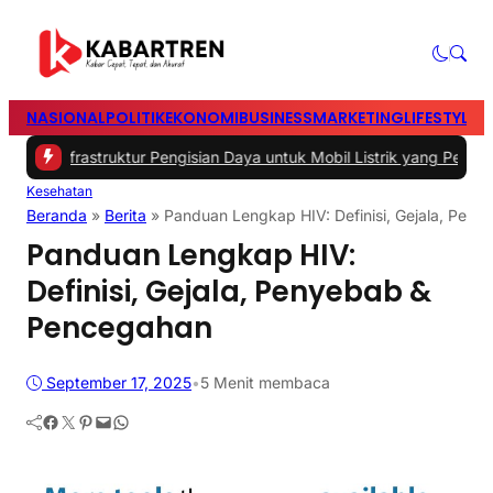
NASIONAL
POLITIK
EKONOMI
BUSINESS
MARKETING
LIFESTYLE
T
frastruktur Pengisian Daya untuk Mobil Listrik yang Perlu Diperhati
Kesehatan
Beranda
»
Berita
»
Panduan Lengkap HIV: Definisi, Gejala, Pen
Panduan Lengkap HIV:
Definisi, Gejala, Penyebab &
Pencegahan
September 17, 2025
•
5 Menit membaca
Facebook
Twitter
Pinterest
Mail
WhatsApp