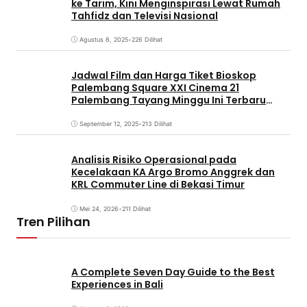
ke Tarim, Kini Menginspirasi Lewat Rumah
Tahfidz dan Televisi Nasional
Agustus 8, 2025
•
226 Dilihat
Jadwal Film dan Harga Tiket Bioskop
Palembang Square XXI Cinema 21
Palembang Tayang Minggu Ini Terbaru
Coming Soon
September 12, 2025
•
213 Dilihat
Analisis Risiko Operasional pada
Kecelakaan KA Argo Bromo Anggrek dan
KRL Commuter Line di Bekasi Timur
Mei 24, 2026
•
211 Dilihat
Tren Pilihan
A Complete Seven Day Guide to the Best
Experiences in Bali