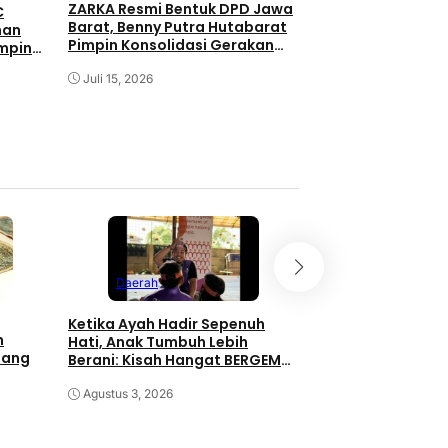
ZARKA Resmi Bentuk DPD Jawa
C
Barat, Benny Putra Hutabarat
han
Kalimat I Love Yo
Pimpin Konsolidasi Gerakan
impin
Kehangatan Bapak
Rakyat
Ponorogo
Juli 15, 2026
Juli 13, 2026
Daerah
Daerah
Ketika Ayah Hadir Sepenuh
Berbagi di Awal Ta
h
Hati, Anak Tumbuh Lebih
PLN dan Komunita
Uang
Berani: Kisah Hangat BERGEMA
Subuh Bahagiakan
di Palembang
Minaleosan
Agustus 3, 2026
Juli 31, 2026