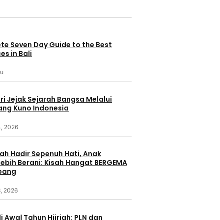
te Seven Day Guide to the Best
es in Bali
lu
i Jejak Sejarah Bangsa Melalui
ang Kuno Indonesia
4, 2026
ah Hadir Sepenuh Hati, Anak
ebih Berani: Kisah Hangat BERGEMA
bang
, 2026
i Awal Tahun Hijriah: PLN dan