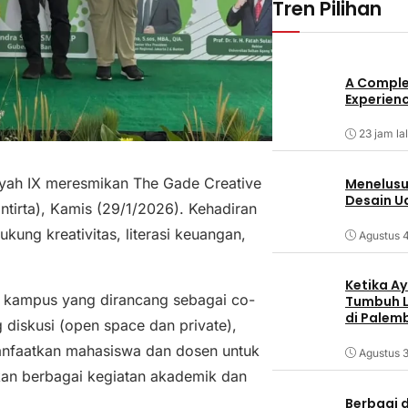
Tren Pilihan
A Comple
Experienc
23 jam la
ayah IX meresmikan The Gade Creative
Menelusur
Desain U
ntirta), Kamis (29/1/2026). Kehadiran
ng kreativitas, literasi keuangan,
Agustus 
Ketika Ay
 kampus yang dirancang sebagai co-
Tumbuh L
di Palem
 diskusi (open space dan private),
imanfaatkan mahasiswa dan dosen untuk
Agustus 3
kan berbagai kegiatan akademik dan
Berbagi d