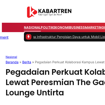
NASIONAL
POLITIK
EKONOMI
BUSINESS
MARKETING
ah Utama Infrastruktur Pengisian Daya untuk Mobil Listrik yang Per
Nasional
Beranda
»
Berita
»
Pegadaian Perkuat Kolaborasi Kampus Lewat 
Pegadaian Perkuat Kola
Lewat Peresmian The Ga
Lounge Untirta