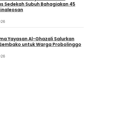
s Sedekah Subuh Bahagiakan 45
Minaleosan
026
ama Yayasan Al-Ghazali Salurkan
Sembako untuk Warga Probolinggo
026