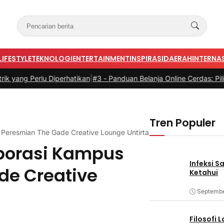
LIFESTYLE
TEKNOLOGI
ENTERTAINMENT
INSPIRASI
DAERAH
INTERNA
lu Diperhatikan
|
#3 -
Panduan Belanja Online Cerdas: Pilih Produk de
Tren Populer
Peresmian The Gade Creative Lounge Untirta
borasi Kampus
Infeksi S
de Creative
Ketahui
Septembe
Filosofi