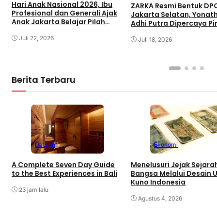
Hari Anak Nasional 2026, Ibu
ZARKA Resmi Bentuk DP
Profesional dan Generali Ajak
Jakarta Selatan, Yonat
Anak Jakarta Belajar Pilah
Adhi Putra Dipercaya P
Sampah Lewat Permainan
Gerakan Kontrol Sosial
Edukatif
Juli 22, 2026
Juli 18, 2026
Berita Terbaru
Daerah
Ekonomi
A Complete Seven Day Guide
Menelusuri Jejak Sejara
to the Best Experiences in Bali
Bangsa Melalui Desain 
Kuno Indonesia
23 jam lalu
Agustus 4, 2026