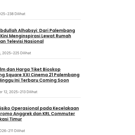
2025
•
238 Dilihat
Abdullah Alhabsyi: Dari Palembang
 Kini Menginspirasi Lewat Rumah
an Televisi Nasional
, 2025
•
225 Dilihat
ilm dan Harga Tiket Bioskop
g Square XXI Cinema 21 Palembang
inggu Ini Terbaru Coming Soon
r 12, 2025
•
213 Dilihat
 Risiko Operasional pada Kecelakaan
Bromo Anggrek dan KRL Commuter
ekasi Timur
2026
•
211 Dilihat