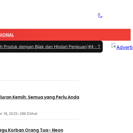
SIONAL
×
ngan Bijak dan Hindari Penipuan
|
#4 -
Tips Memilih Sepatu Marathon
aluran Kemih: Semua yang Perlu Anda
r 18, 2025
•
286 Dilihat
 Lagu Korban Orang Tua– Neon