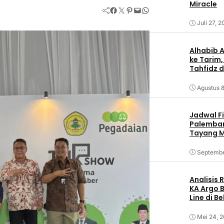
Miracle
Facebook
Twitter
Pinterest
Mail
WhatsApp
Juli 27, 
Alhabib 
ke Tarim,
Tahfidz d
Agustus 8
Jadwal F
Palemban
Tayang M
Septembe
Analisis
KA Argo 
Line di B
Mei 24, 