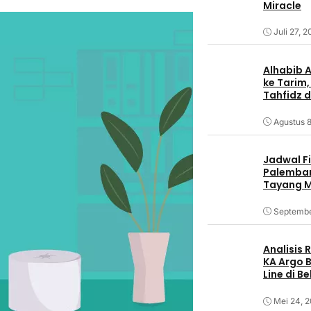
Miracle
Juli 27, 
Alhabib 
ke Tarim,
Tahfidz d
Agustus 8
Jadwal F
Palemban
Tayang M
Septembe
Analisis
KA Argo 
Line di B
Mei 24, 