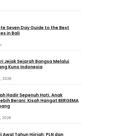
te Seven Day Guide to the Best
es in Bali
u
i Jejak Sejarah Bangsa Melalui
ang Kuno Indonesia
4, 2026
ah Hadir Sepenuh Hati, Anak
ebih Berani: Kisah Hangat BERGEMA
bang
, 2026
i Awal Tahun Hijriah: PLN dan