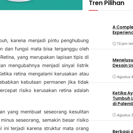
Tren Pilihan
A Comple
Experienc
ubuh, karena menjadi pintu penghubung
13 jam lal
n dan fungsi mata bisa terganggu oleh
Retina, yang merupakan lapisan tipis di
Menelusur
n mengubahnya menjadi sinyal listrik
Desain U
Ketika retina mengalami kerusakan atau
Agustus 
yebabkan kebutaan permanen jika tidak
rcepat risiko kerusakan retina adalah
Ketika Ay
Tumbuh L
di Palem
tan yang membuat seseorang kesulitan
Agustus 3
t minus seseorang, semakin besar risiko
l ini terjadi karena struktur mata orang
Berbagi d