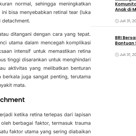
ukuran normal, sehingga meningkatkan
Komunita
Anak di 
ini bisa menyebabkan retinal tear (luka
l detachment.
Juli 31, 2
atau ditangani dengan cara yang tepat.
BRI Bers
kunci utama dalam mencegah komplikasi
Bantuan 
saan intensif untuk memastikan retina
Juli 31, 2
nus tinggi disarankan untuk menghindari
atau aktivitas yang melibatkan benturan
berkala juga sangat penting, terutama
yakit mata.
tachment
jadi ketika retina terlepas dari lapisan
n oleh berbagai faktor, termasuk trauma
satu faktor utama yang sering diabaikan