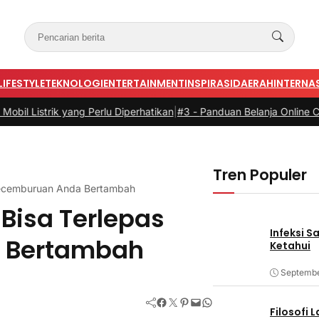
LIFESTYLE
TEKNOLOGI
ENTERTAINMENT
INSPIRASI
DAERAH
INTERNA
k yang Perlu Diperhatikan
|
#3 -
Panduan Belanja Online Cerdas: Pilih
Tren Populer
 Kecemburuan Anda Bertambah
 Bisa Terlepas
Infeksi S
a Bertambah
Ketahui
Septembe
Facebook
Twitter
Pinterest
Mail
WhatsApp
Filosofi