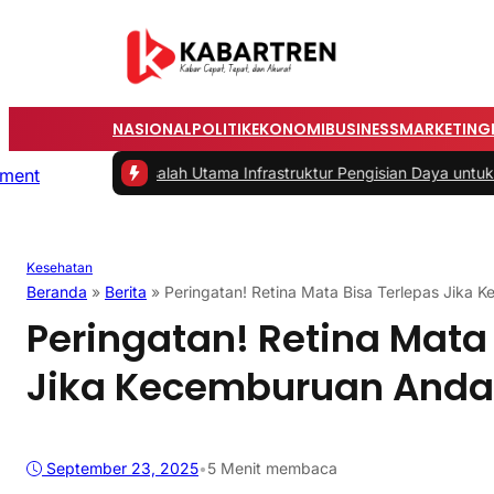
NASIONAL
POLITIK
EKONOMI
BUSINESS
MARKETING
|
#2 -
Masalah Utama Infrastruktur Pengisian Daya untuk Mobil Listri
Kesehatan
Beranda
»
Berita
»
Peringatan! Retina Mata Bisa Terlepas Jika
Peringatan! Retina Mata
Jika Kecemburuan And
September 23, 2025
•
5 Menit membaca