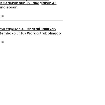
s Sedekah Subuh Bahagiakan 45
Minaleosan
026
ama Yayasan Al-Ghazali Salurkan
Sembako untuk Warga Probolinggo
026