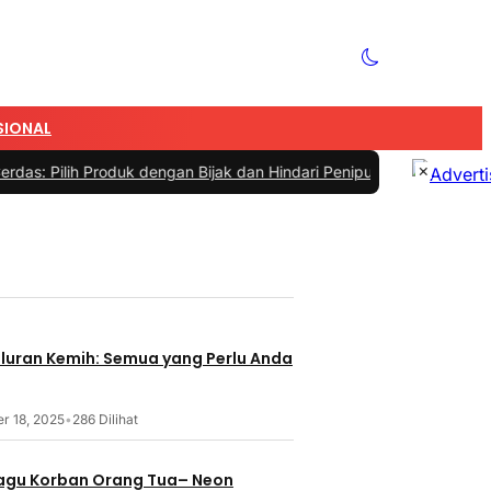
SIONAL
×
 Produk dengan Bijak dan Hindari Penipuan
|
#4 -
Tips Memilih Sepat
aluran Kemih: Semua yang Perlu Anda
r 18, 2025
•
286 Dilihat
 Lagu Korban Orang Tua– Neon