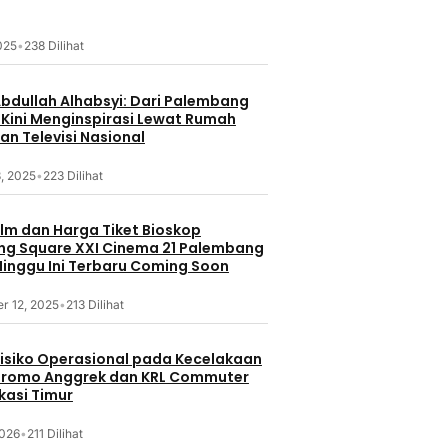
2025
•
238 Dilihat
Abdullah Alhabsyi: Dari Palembang
 Kini Menginspirasi Lewat Rumah
an Televisi Nasional
, 2025
•
223 Dilihat
ilm dan Harga Tiket Bioskop
g Square XXI Cinema 21 Palembang
inggu Ini Terbaru Coming Soon
r 12, 2025
•
213 Dilihat
 Risiko Operasional pada Kecelakaan
Bromo Anggrek dan KRL Commuter
ekasi Timur
2026
•
211 Dilihat