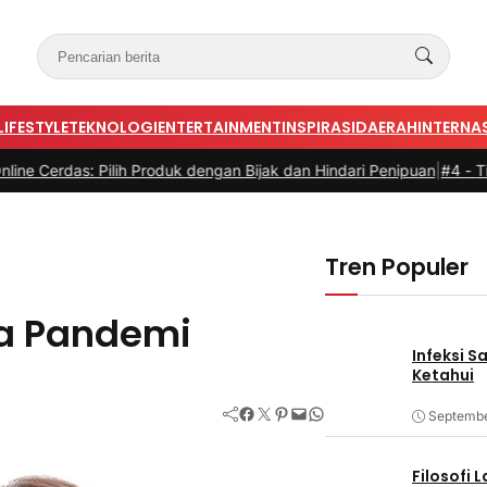
LIFESTYLE
TEKNOLOGI
ENTERTAINMENT
INSPIRASI
DAERAH
INTERNA
 Pilih Produk dengan Bijak dan Hindari Penipuan
|
#4 -
Tips Memilih 
Tren Populer
a Pandemi
Infeksi S
Ketahui
Facebook
Twitter
Pinterest
Mail
WhatsApp
Septembe
Filosofi