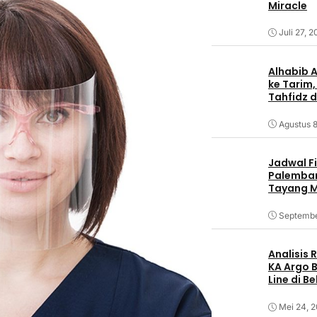
Miracle
Juli 27, 
Alhabib 
ke Tarim,
Tahfidz d
Agustus 8
Jadwal F
Palemban
Tayang M
Septembe
Analisis
KA Argo 
Line di B
Mei 24, 