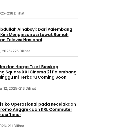
2025
•
238 Dilihat
Abdullah Alhabsyi: Dari Palembang
 Kini Menginspirasi Lewat Rumah
an Televisi Nasional
, 2025
•
225 Dilihat
ilm dan Harga Tiket Bioskop
g Square XXI Cinema 21 Palembang
inggu Ini Terbaru Coming Soon
r 12, 2025
•
213 Dilihat
 Risiko Operasional pada Kecelakaan
Bromo Anggrek dan KRL Commuter
ekasi Timur
2026
•
211 Dilihat