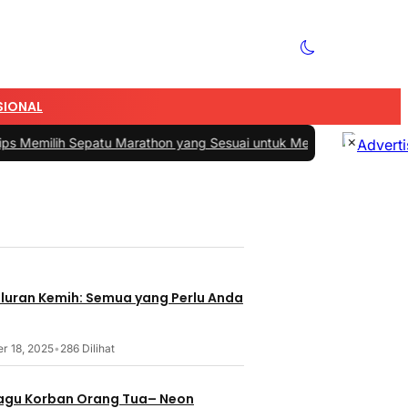
SIONAL
×
Sepatu Marathon yang Sesuai untuk Menunjang Kenyamanan dan Pe
aluran Kemih: Semua yang Perlu Anda
r 18, 2025
•
286 Dilihat
 Lagu Korban Orang Tua– Neon