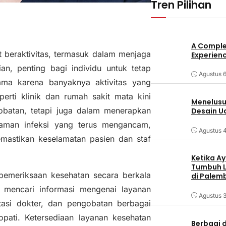
Tren Pilihan
A Comple
 beraktivitas, termasuk dalam menjaga
Experienc
an, penting bagi individu untuk tetap
Agustus 6
ma karena banyaknya aktivitas yang
erti klinik dan rumah sakit mata kini
Menelusur
obatan, tetapi juga dalam menerapkan
Desain U
aman infeksi yang terus mengancam,
Agustus 
emastikan keselamatan pasien dan staf
Ketika Ay
Tumbuh L
 pemeriksaan kesehatan secara berkala
di Palem
m mencari informasi mengenai layanan
Agustus 3
tasi dokter, dan pengobatan berbagai
pati. Ketersediaan layanan kesehatan
Berbagi d