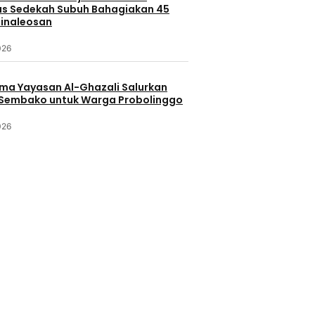
s Sedekah Subuh Bahagiakan 45
Minaleosan
026
ama Yayasan Al-Ghazali Salurkan
Sembako untuk Warga Probolinggo
026