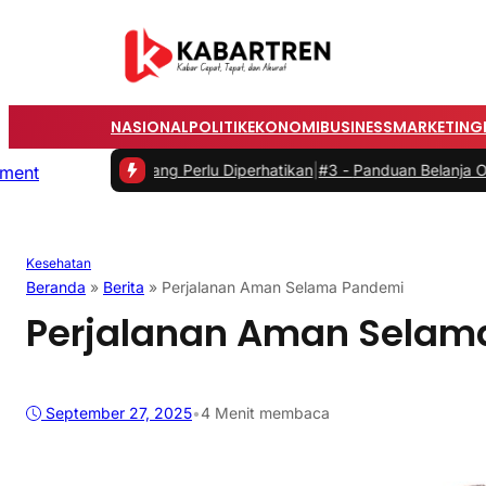
NASIONAL
POLITIK
EKONOMI
BUSINESS
MARKETING
Listrik yang Perlu Diperhatikan
|
#3 -
Panduan Belanja Online Cerdas:
Kesehatan
Beranda
»
Berita
»
Perjalanan Aman Selama Pandemi
Perjalanan Aman Selam
September 27, 2025
•
4 Menit membaca