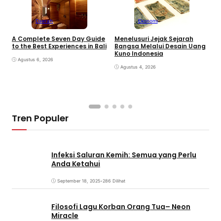
Daerah
Ekonomi
K
A Complete Seven Day Guide
Menelusuri Jejak Sejarah
H
to the Best Experiences in Bali
Bangsa Melalui Desain Uang
B
Kuno Indonesia
B
Agustus 6, 2026
Agustus 4, 2026
Tren Populer
Infeksi Saluran Kemih: Semua yang Perlu
Anda Ketahui
September 18, 2025
•
286 Dilihat
Filosofi Lagu Korban Orang Tua– Neon
Miracle