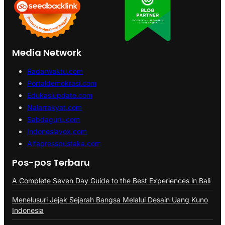
Media Network
Radarwaktu.com
Portaldemokrasi.com
Edukasiupdate.com
Nalarrakyat.com
Sabdaguru.com
Indonesiavox.com
Alfapresspustaka.com
Pos-pos Terbaru
A Complete Seven Day Guide to the Best Experiences in Bali
Menelusuri Jejak Sejarah Bangsa Melalui Desain Uang Kuno
Indonesia