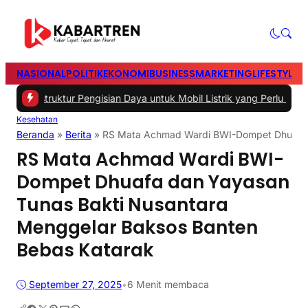
NASIONAL
POLITIK
EKONOMI
BUSINESS
MARKETING
LIFESTYLE
T
truktur Pengisian Daya untuk Mobil Listrik yang Perlu Diperhatikan
|
Kesehatan
Beranda
»
Berita
»
RS Mata Achmad Wardi BWI-Dompet Dhuafa d
RS Mata Achmad Wardi BWI-
Dompet Dhuafa dan Yayasan
Tunas Bakti Nusantara
Menggelar Baksos Banten
Bebas Katarak
September 27, 2025
•
6 Menit membaca