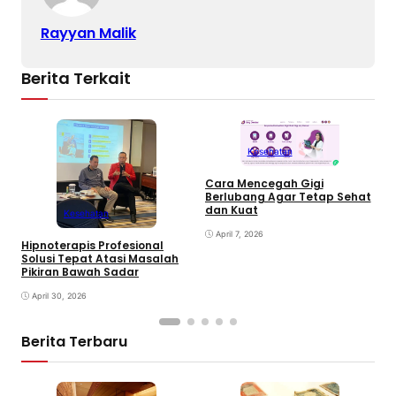
Rayyan Malik
Berita Terkait
Kesehatan
Cara Mencegah Gigi
Berlubang Agar Tetap Sehat
T
dan Kuat
Kesehatan
S
April 7, 2026
Hipnoterapis Profesional
Solusi Tepat Atasi Masalah
Pikiran Bawah Sadar
April 30, 2026
Berita Terbaru