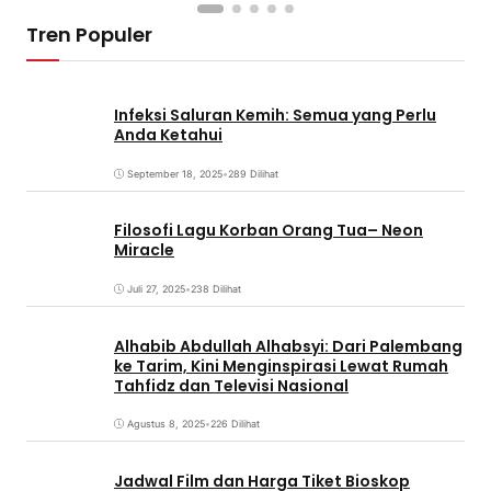
Tren Populer
Infeksi Saluran Kemih: Semua yang Perlu
Anda Ketahui
September 18, 2025
•
289 Dilihat
Filosofi Lagu Korban Orang Tua– Neon
Miracle
Juli 27, 2025
•
238 Dilihat
Alhabib Abdullah Alhabsyi: Dari Palembang
ke Tarim, Kini Menginspirasi Lewat Rumah
Tahfidz dan Televisi Nasional
Agustus 8, 2025
•
226 Dilihat
Jadwal Film dan Harga Tiket Bioskop