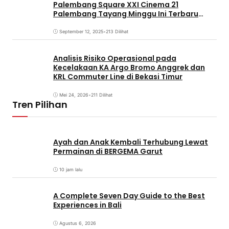
Palembang Square XXI Cinema 21
Palembang Tayang Minggu Ini Terbaru
Coming Soon
September 12, 2025
•
213 Dilihat
Analisis Risiko Operasional pada
Kecelakaan KA Argo Bromo Anggrek dan
KRL Commuter Line di Bekasi Timur
Mei 24, 2026
•
211 Dilihat
Tren Pilihan
Ayah dan Anak Kembali Terhubung Lewat
Permainan di BERGEMA Garut
10 jam lalu
A Complete Seven Day Guide to the Best
Experiences in Bali
Agustus 6, 2026