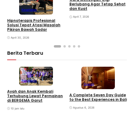
Berlubang Agar Tetap Sehat
T
dan Kuat
Kesehatan
S
April 7, 2026
Hipnoterapis Profesional
Solusi Tepat Atasi Masalah
Pikiran Bawah Sadar
April 30, 2026
Berita Terbaru
Pendidikan
Daerah
Ayah dan Anak Kembali
A Complete Seven Day Guide
M
Terhubung Lewat Permainan
to the Best Experiences in Bali
B
di BERGEMA Garut
K
Agustus 6, 2026
10 jam lalu