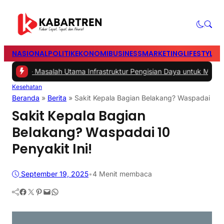
NASIONAL
POLITIK
EKONOMI
BUSINESS
MARKETING
LIFESTYLE
T
2 -
Masalah Utama Infrastruktur Pengisian Daya untuk Mobil Listrik 
Kesehatan
Beranda
»
Berita
»
Sakit Kepala Bagian Belakang? Waspadai 10 P
Sakit Kepala Bagian
Belakang? Waspadai 10
Penyakit Ini!
September 19, 2025
•
4 Menit membaca
Facebook
Twitter
Pinterest
Mail
WhatsApp