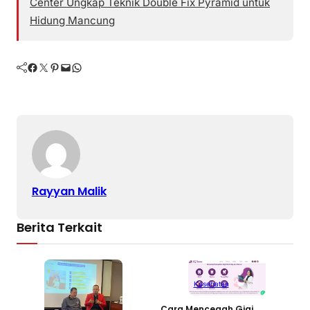
Center Ungkap Teknik Double Fix Pyramid untuk
Hidung Mancung
Facebook
Twitter
Pinterest
Mail
WhatsApp
Rayyan Malik
Berita Terkait
Kesehatan
Cara Mencegah Gigi