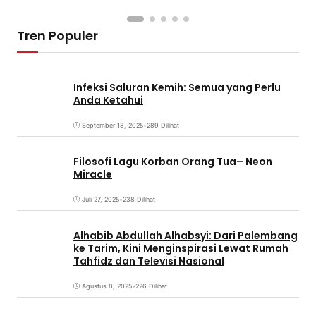
Tren Populer
Infeksi Saluran Kemih: Semua yang Perlu
Anda Ketahui
September 18, 2025
•
289 Dilihat
Filosofi Lagu Korban Orang Tua– Neon
Miracle
Juli 27, 2025
•
238 Dilihat
Alhabib Abdullah Alhabsyi: Dari Palembang
ke Tarim, Kini Menginspirasi Lewat Rumah
Tahfidz dan Televisi Nasional
Agustus 8, 2025
•
226 Dilihat