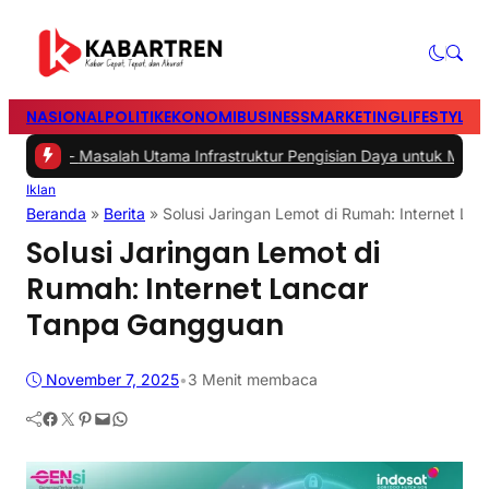
NASIONAL
POLITIK
EKONOMI
BUSINESS
MARKETING
LIFESTYLE
T
2 -
Masalah Utama Infrastruktur Pengisian Daya untuk Mobil Listrik 
Iklan
Beranda
»
Berita
»
Solusi Jaringan Lemot di Rumah: Internet L
Solusi Jaringan Lemot di
Rumah: Internet Lancar
Tanpa Gangguan
November 7, 2025
•
3 Menit membaca
Facebook
Twitter
Pinterest
Mail
WhatsApp