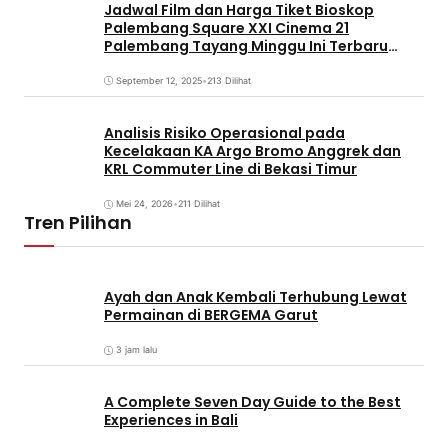
Jadwal Film dan Harga Tiket Bioskop
Palembang Square XXI Cinema 21
Palembang Tayang Minggu Ini Terbaru
Coming Soon
September 12, 2025
•
213 Dilihat
Analisis Risiko Operasional pada
Kecelakaan KA Argo Bromo Anggrek dan
KRL Commuter Line di Bekasi Timur
Mei 24, 2026
•
211 Dilihat
Tren Pilihan
Ayah dan Anak Kembali Terhubung Lewat
Permainan di BERGEMA Garut
3 jam lalu
A Complete Seven Day Guide to the Best
Experiences in Bali