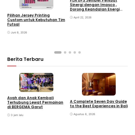
PLN UP3 Jember Perkuat
S
Sinergi dengan Imasco ,
Iklan
Dorong Keandalan Energi
dan Transisi Hijau
Pilihan Jersey Printing
April 22, 2026
Custom untuk Kebutuhan Tim
Futsal
Juni 8, 2026
Berita Terbaru
Pendidikan
Daerah
Ayah dan Anak Kembali
A Complete Seven Day Guide
M
Terhubung Lewat Permainan
to the Best Experiences in Bali
B
di BERGEMA Garut
K
Agustus 6, 2026
3 jam lalu