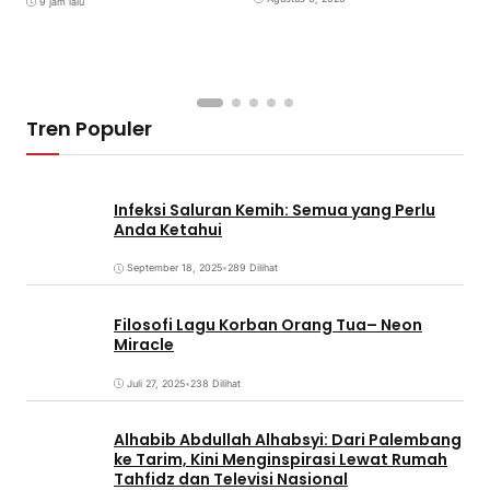
9 jam lalu
Tren Populer
Infeksi Saluran Kemih: Semua yang Perlu
Anda Ketahui
September 18, 2025
•
289 Dilihat
Filosofi Lagu Korban Orang Tua– Neon
Miracle
Juli 27, 2025
•
238 Dilihat
Alhabib Abdullah Alhabsyi: Dari Palembang
ke Tarim, Kini Menginspirasi Lewat Rumah
Tahfidz dan Televisi Nasional