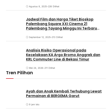
Agustus 8, 2025
•
226 Dilihat
Jadwal Film dan Harga Tiket Bioskop
Palembang Square XXI Cinema 21
Palembang Tayang Minggu Ini Terbaru
Coming Soon
September 12, 2025
•
213 Dilihat
Analisis Risiko Operasional pada
Kecelakaan KA Argo Bromo Anggrek dan
KRL Commuter Line di Bekasi Timur
Mei 24, 2026
•
211 Dilihat
Tren Pilihan
Ayah dan Anak Kembali Terhubung Lewat
Permainan di BERGEMA Garut
9 jam lalu