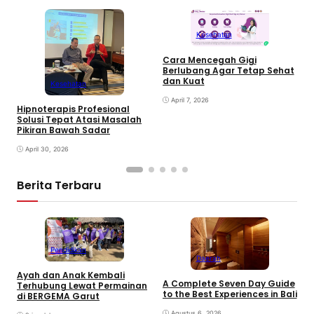
Kesehatan
Cara Mencegah Gigi
Berlubang Agar Tetap Sehat
T
dan Kuat
Kesehatan
S
April 7, 2026
Hipnoterapis Profesional
Solusi Tepat Atasi Masalah
Pikiran Bawah Sadar
April 30, 2026
Berita Terbaru
Pendidikan
Daerah
Ayah dan Anak Kembali
A Complete Seven Day Guide
M
Terhubung Lewat Permainan
to the Best Experiences in Bali
B
di BERGEMA Garut
K
Agustus 6, 2026