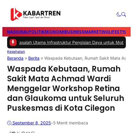
NASIONAL
POLITIK
EKONOMI
BUSINESS
MARKETING
LIFESTYLE
T
asalah Utama Infrastruktur Pengisian Daya untuk Mobil Listrik yang 
Kesehatan
Beranda
»
Berita
»
Waspada Kebutaan, Rumah Sakit Mata Achma
Waspada Kebutaan, Rumah
Sakit Mata Achmad Wardi
Menggelar Workshop Retina
dan Glaukoma untuk Seluruh
Puskesmas di Kota Cilegon
September 8, 2025
•
5 Menit membaca