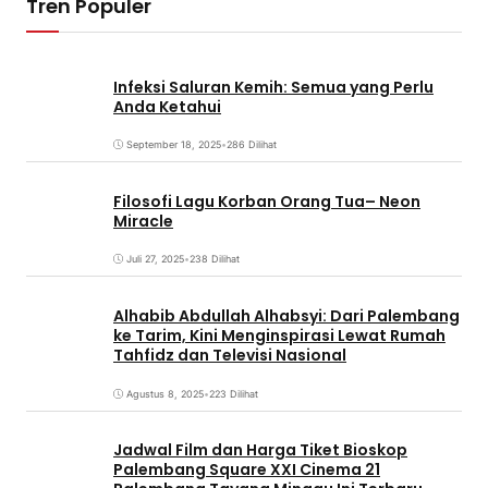
Tren Populer
Infeksi Saluran Kemih: Semua yang Perlu
Anda Ketahui
September 18, 2025
•
286 Dilihat
Filosofi Lagu Korban Orang Tua– Neon
Miracle
Juli 27, 2025
•
238 Dilihat
Alhabib Abdullah Alhabsyi: Dari Palembang
ke Tarim, Kini Menginspirasi Lewat Rumah
Tahfidz dan Televisi Nasional
Agustus 8, 2025
•
223 Dilihat
Jadwal Film dan Harga Tiket Bioskop
Palembang Square XXI Cinema 21