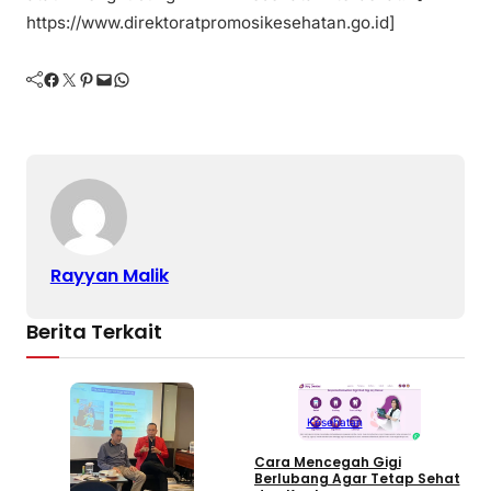
https://www.direktoratpromosikesehatan.go.id]
Facebook
Twitter
Pinterest
Mail
WhatsApp
Rayyan Malik
Berita Terkait
Kesehatan
Cara Mencegah Gigi
Berlubang Agar Tetap Sehat
T