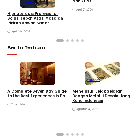
dan Kuat
Kesehatan
S
April 7, 2026
Hipnoterapis Profesional
Solusi Tepat Atasi Masalah
Pikiran Bawah Sadar
April 30, 2026
Berita Terbaru
Daerah
Ekonomi
K
A Complete Seven Day Guide
Menelusuri Jejak Sejarah
H
to the Best Experiences in Bali
Bangsa Melalui Desain Uang
B
Kuno Indonesia
B
11 jam lalu
Agustus 4, 2026