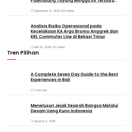
Palembang Tayang Minggu Ini Terbaru
Coming Soon
September 12, 2025
•
213 Dilihat
Analisis Risiko Operasional pada
Kecelakaan KA Argo Bromo Anggrek dan
KRL Commuter Line di Bekasi Timur
Mei 24, 2026
•
211 Dilihat
Tren Pilihan
A Complete Seven Day Guide to the Best
Experiences in Bali
11 jam lalu
Menelusuri Jejak Sejarah Bangsa Melalui
Desain Uang Kuno Indonesia
Agustus 4, 2026