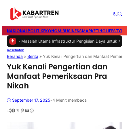
NASIONAL
POLITIK
EKONOMI
BUSINESS
MARKETING
LIFESTYLE
T
2 -
Masalah Utama Infrastruktur Pengisian Daya untuk Mobil Listrik y
Kesehatan
Beranda
»
Berita
»
Yuk Kenali Pengertian dan Manfaat Pemeriks
Yuk Kenali Pengertian dan
Manfaat Pemeriksaan Pra
Nikah
September 17, 2025
•
4 Menit membaca
Facebook
Twitter
Pinterest
Mail
WhatsApp