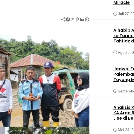
Miracle
Juli 27, 
Facebook
Twitter
Pinterest
Mail
WhatsApp
Alhabib 
ke Tarim,
Tahfidz d
Agustus 8
Jadwal F
Palemban
Tayang M
Septembe
Analisis
KA Argo 
Line di B
Mei 24, 