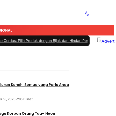
SIONAL
×
roduk dengan Bijak dan Hindari Penipuan
|
#4 -
Tips Memilih Sepatu 
ak Bencana
aluran Kemih: Semua yang Perlu Anda
r 18, 2025
•
285 Dilihat
 Lagu Korban Orang Tua– Neon