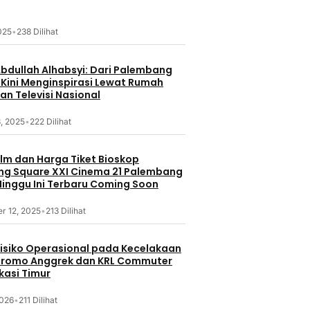
2025
•
238 Dilihat
Abdullah Alhabsyi: Dari Palembang
 Kini Menginspirasi Lewat Rumah
an Televisi Nasional
, 2025
•
222 Dilihat
ilm dan Harga Tiket Bioskop
g Square XXI Cinema 21 Palembang
inggu Ini Terbaru Coming Soon
r 12, 2025
•
213 Dilihat
 Risiko Operasional pada Kecelakaan
Bromo Anggrek dan KRL Commuter
ekasi Timur
2026
•
211 Dilihat