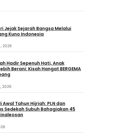
i Jejak Sejarah Bangsa Melalui
ang Kuno Indonesia
4, 2026
ah Hadir Sepenuh Hati, Anak
ebih Berani: Kisah Hangat BERGEMA
bang
, 2026
i Awal Tahun Hijriah: PLN dan
s Sedekah Subuh Bahagiakan 45
Minaleosan
026