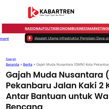
NASIONAL
POLITIK
EKONOMI
BUSINESS
MARKETING
2 -
Masalah Utama Infrastruktur Pengisian Daya untuk Mobil Listrik 
Daerah
Beranda
»
Berita
»
Gajah Muda Nusantara (GMN) Kota Pekanbaru
Gajah Muda Nusantara 
Pekanbaru Jalan Kaki 2 
Antar Bantuan untuk W
Bencana