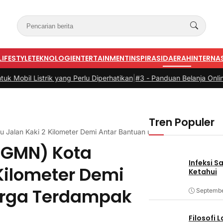
LIFESTYLE
TEKNOLOGI
ENTERTAINMENT
INSPIRASI
DAERAH
INTERNA
yang Perlu Diperhatikan
|
#3 -
Panduan Belanja Online Cerdas: Pilih P
Tren Populer
 Jalan Kaki 2 Kilometer Demi Antar Bantuan untuk Warga Terdamp
(GMN) Kota
Infeksi S
Kilometer Demi
Ketahui
arga Terdampak
Septembe
Filosofi