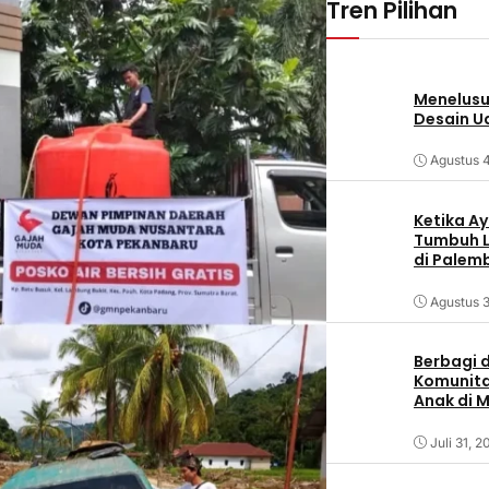
Tren Pilihan
Menelusur
Desain U
Agustus 
Ketika Ay
Tumbuh L
di Palem
Agustus 3
Berbagi d
Komunita
Anak di 
Juli 31, 2