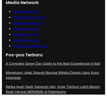
Media Network
Radarwaktu.com
Portaldemokrasi.com
Edukasiupdate.com
Nalarrakyat.com
Sabdaguru.com
Indonesiavox.com
Alfapresspustaka.com
Pos-pos Terbaru
A Complete Seven Day Guide to the Best Experiences in Bali
Menelusuri Jejak Sejarah Bangsa Melalui Desain Uang Kuno
Indonesia
Ketika Ayah Hadir Sepenuh Hati, Anak Tumbuh Lebih Berani:
Kisah Hangat BERGEMA di Palembang
Berbagi di Awal Tahun Hijriah: PLN dan Komunitas Sedekah
Subuh Bahagiakan 45 Anak di Minaleosan