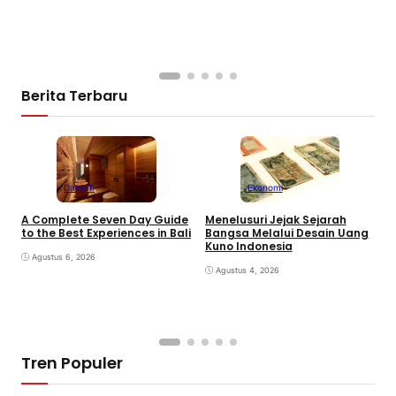
Berita Terbaru
Daerah
Ekonomi
K
A Complete Seven Day Guide
Menelusuri Jejak Sejarah
H
to the Best Experiences in Bali
Bangsa Melalui Desain Uang
B
Kuno Indonesia
B
Agustus 6, 2026
Agustus 4, 2026
Tren Populer