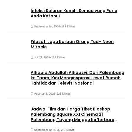
Infeksi Saluran Kemih: Semua yang Perlu
Anda Ketahui
September 18, 2025
•
288 Dilihat
Filosofi Lagu Korban Orang Tua– Neon
Miracle
Juli 27, 2025
•
238 Dilihat
Alhabib Abdullah Alhabsyi: Dari Palembang
ke Tarim, Kini Menginspirasi Lewat Rumah
Tahfidz dan Televisi Nasional
Agustus 8, 2025
•
226 Dilihat
Jadwal Film dan Harga Tiket Bioskop
Palembang Square XXI Cinema 21
Palembang Tayang Minggu Ini Terbaru
Coming Soon
September 12, 2025
•
213 Dilihat