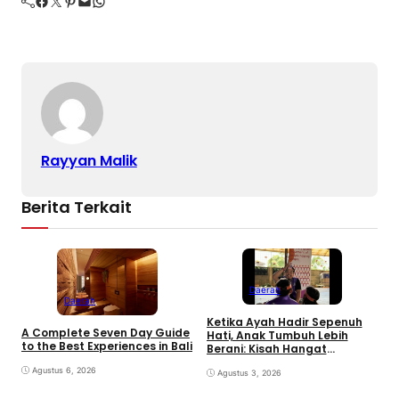
Facebook
Twitter
Pinterest
Mail
WhatsApp
Rayyan Malik
Berita Terkait
Daerah
Daerah
Ketika Ayah Hadir Sepenuh
B
A Complete Seven Day Guide
Hati, Anak Tumbuh Lebih
P
to the Best Experiences in Bali
Berani: Kisah Hangat
S
BERGEMA di Palembang
d
Agustus 6, 2026
Agustus 3, 2026