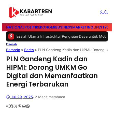
NASIONAL
POLITIK
EKONOMI
BUSINESS
MARKETING
LIFESTYLE
T
 -
Masalah Utama Infrastruktur Pengisian Daya untuk Mobil Listrik ya
Daerah
Beranda
»
Berita
»
PLN Gandeng Kadin dan HIPMI: Dorong UMKM
PLN Gandeng Kadin dan
HIPMI: Dorong UMKM Go
Digital dan Memanfaatkan
Energi Terbarukan
Juli 29, 2025
•
2 Menit membaca
Facebook
Twitter
Pinterest
Mail
WhatsApp