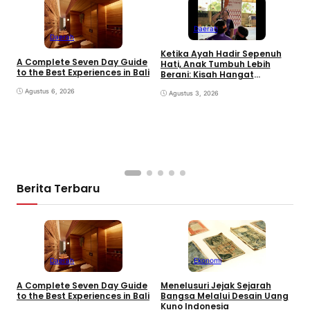
Daerah
Daerah
Ketika Ayah Hadir Sepenuh
B
A Complete Seven Day Guide
Hati, Anak Tumbuh Lebih
P
to the Best Experiences in Bali
Berani: Kisah Hangat
S
BERGEMA di Palembang
d
Agustus 6, 2026
Agustus 3, 2026
Berita Terbaru
Daerah
Ekonomi
K
A Complete Seven Day Guide
Menelusuri Jejak Sejarah
H
to the Best Experiences in Bali
Bangsa Melalui Desain Uang
B
Kuno Indonesia
B