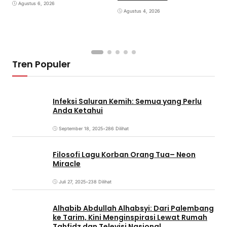
Agustus 6, 2026
Agustus 4, 2026
Tren Populer
Infeksi Saluran Kemih: Semua yang Perlu
Anda Ketahui
September 18, 2025
•
286 Dilihat
Filosofi Lagu Korban Orang Tua– Neon
Miracle
Juli 27, 2025
•
238 Dilihat
Alhabib Abdullah Alhabsyi: Dari Palembang
ke Tarim, Kini Menginspirasi Lewat Rumah
Tahfidz dan Televisi Nasional