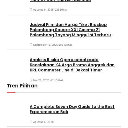
Agustus 8, 2025
•
225 Dilihat
Jadwal Film dan Harga Tiket Bioskop
Palembang Square XXI Cinema 21
Palembang Tayang Minggu Ini Terbaru
Coming Soon
September 12, 2025
•
213 Dilihat
Analisis Risiko Operasional pada
Kecelakaan KA Argo Bromo Anggrek dan
KRL Commuter Line di Bekasi Timur
Mei 24, 2026
•
211 Dilihat
Tren Pilihan
A Complete Seven Day Guide to the Best
Experiences in Bali
Agustus 6, 2026