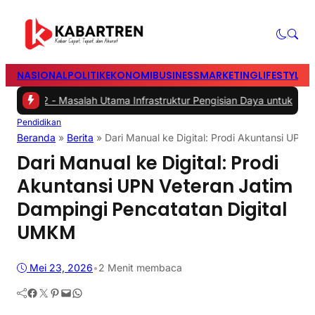
NASIONAL
POLITIK
EKONOMI
BUSINESS
MARKETING
LIFESTYLE
T
h
|
#2 -
Masalah Utama Infrastruktur Pengisian Daya untuk Mobil Listri
Pendidikan
Beranda
»
Berita
»
Dari Manual ke Digital: Prodi Akuntansi UPN
Dari Manual ke Digital: Prodi
Akuntansi UPN Veteran Jatim
Dampingi Pencatatan Digital
UMKM
Mei 23, 2026
•
2 Menit membaca
Facebook
Twitter
Pinterest
Mail
WhatsApp