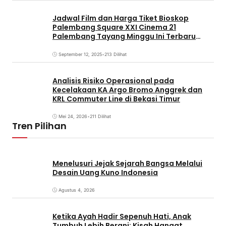
Jadwal Film dan Harga Tiket Bioskop
Palembang Square XXI Cinema 21
Palembang Tayang Minggu Ini Terbaru
Coming Soon
September 12, 2025
•
213 Dilihat
Analisis Risiko Operasional pada
Kecelakaan KA Argo Bromo Anggrek dan
KRL Commuter Line di Bekasi Timur
Mei 24, 2026
•
211 Dilihat
Tren Pilihan
Menelusuri Jejak Sejarah Bangsa Melalui
Desain Uang Kuno Indonesia
Agustus 4, 2026
Ketika Ayah Hadir Sepenuh Hati, Anak
Tumbuh Lebih Berani: Kisah Hangat