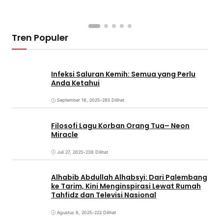
Tren Populer
Infeksi Saluran Kemih: Semua yang Perlu
Anda Ketahui
September 18, 2025
•
285 Dilihat
Filosofi Lagu Korban Orang Tua– Neon
Miracle
Juli 27, 2025
•
238 Dilihat
Alhabib Abdullah Alhabsyi: Dari Palembang
ke Tarim, Kini Menginspirasi Lewat Rumah
Tahfidz dan Televisi Nasional
Agustus 8, 2025
•
222 Dilihat