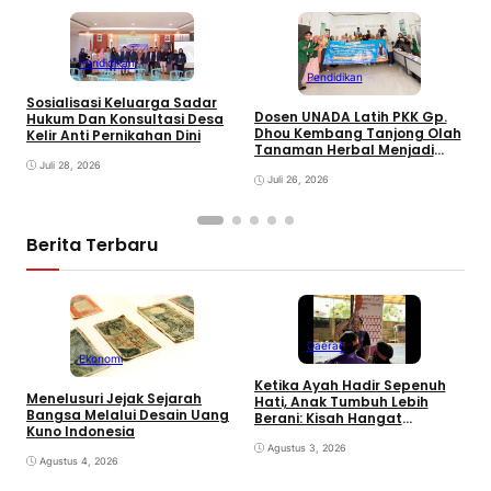
Pendidikan
Pendidikan
Sosialisasi Keluarga Sadar
Dosen UNADA Latih PKK Gp.
Hukum Dan Konsultasi Desa
M
Dhou Kembang Tanjong Olah
Kelir Anti Pernikahan Dini
U
Tanaman Herbal Menjadi
B
Produk Unggulan Gampong
Juli 28, 2026
K
untuk Pemberdayaan
Juli 26, 2026
Ekonomi Perempuan
Berdampak Banjir
Berita Terbaru
Daerah
Ekonomi
Ketika Ayah Hadir Sepenuh
B
Menelusuri Jejak Sejarah
Hati, Anak Tumbuh Lebih
P
Bangsa Melalui Desain Uang
Berani: Kisah Hangat
S
Kuno Indonesia
BERGEMA di Palembang
d
Agustus 3, 2026
Agustus 4, 2026